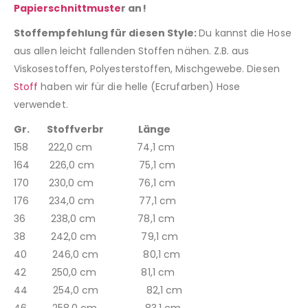
Papierschnittmuste
r an!
Stoffempfehlung für diesen Style:
Du kannst die Hose
aus allen leicht fallenden Stoffen nähen. Z.B. aus
Viskosestoffen, Polyesterstoffen, Mischgewebe. Diesen
Stoff
haben wir für die helle (Ecrufarben) Hose
verwendet.
Gr. Stoffverbr Länge
158 222,0 cm 74,1 cm
164 226,0 cm 75,1 cm
170 230,0 cm 76,1 cm
176 234,0 cm 77,1 cm
36 238,0 cm 78,1 cm
38 242,0 cm 79,1 cm
40 246,0 cm 80,1 cm
42 250,0 cm 81,1 cm
44 254,0 cm 82,1 cm
46 258,0 cm 83,1 cm