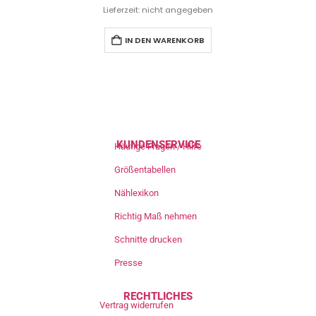
Lieferzeit: nicht angegeben
IN DEN WARENKORB
KUNDENSERVICE
Häufige Fragen / Hilfe
Größentabellen
Nählexikon
Richtig Maß nehmen
Schnitte drucken
Presse
RECHTLICHES
Vertrag widerrufen