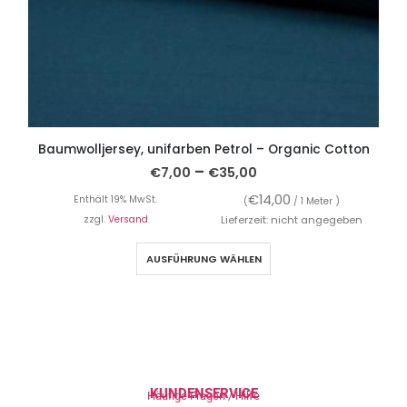
Baumwolljersey, unifarben Petrol – Organic Cotton
–
€
7,00
€
35,00
€
14,00
Enthält 19% MwSt.
(
/ 1 Meter )
zzgl.
Versand
Lieferzeit: nicht angegeben
AUSFÜHRUNG WÄHLEN
KUNDENSERVICE
Häufige Fragen / Hilfe