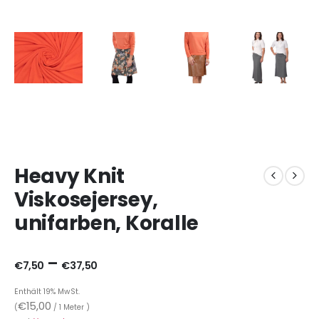
Heavy Knit
Viskosejersey,
unifarben, Koralle
–
€
7,50
€
37,50
Enthält 19% MwSt.
€
15,00
(
/ 1 Meter )