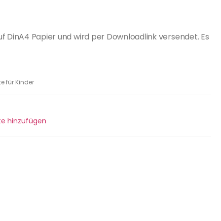
uf DinA4 Papier und wird per Downloadlink versendet. Es
e für Kinder
ste hinzufügen