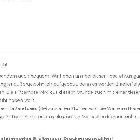
 104
g, sondern auch bequem. Wir haben uns bei dieser Hose etwas 
ung ist außergewöhnlich aufgebaut, denn es werden 2 Kellerfa
en. Die Hinterhose wird aus diesem Grunde auch mit einer tief
Ihr haben wollt!
ber fließend sein. (Bei zu steifen Stoffen wird die Weite im Ho
ert. Traut Euch ran, aus elastischen Materialien können sich 
 – Datei einzelne Größen zum Drucken auswählen!