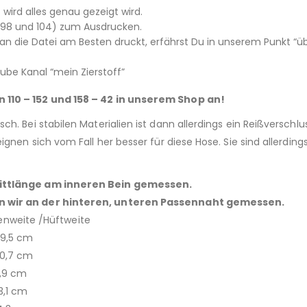
tt wird alles genau gezeigt wird.
2, 98 und 104) zum Ausdrucken.
 die Datei am Besten druckt, erfährst Du in unserem Punkt “üb
be Kanal “mein Zierstoff”
 110 – 152 und 158 – 42 in unserem Shop an!
isch. Bei stabilen Materialien ist dann allerdings ein Reißversc
ignen sich vom Fall her besser für diese Hose. Sie sind allerdin
hrittlänge am inneren Bein gemessen.
en wir an der hinteren, unteren Passennaht gemessen.
eite /Hüftweite
5 cm
7 cm
 cm
 cm