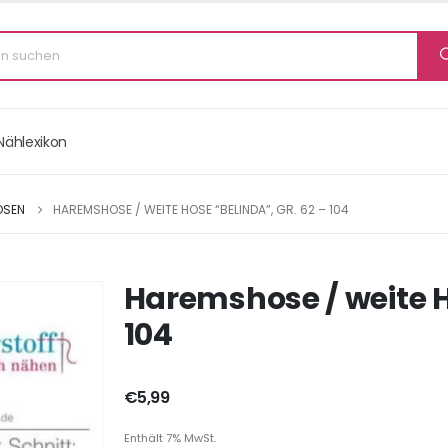
Nählexikon
OSEN
HAREMSHOSE / WEITE HOSE “BELINDA”, GR. 62 – 104
Haremshose / weite H
104
€
5,99
Enthält 7% MwSt.