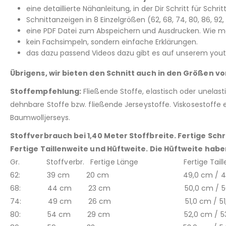
eine detaillierte Nähanleitung, in der Dir Schritt für Schri
Schnittanzeigen in 8 Einzelgrößen (62, 68, 74, 80, 86, 9
eine PDF Datei zum Abspeichern und Ausdrucken. Wie man
kein Fachsimpeln, sondern einfache Erklärungen.
das dazu passend Videos dazu gibt es auf unserem youtu
Übrigens, wir bieten den Schnitt auch in den Größen von
Stoffempfehlung:
Fließende Stoffe, elastisch oder unelast
dehnbare Stoffe bzw. fließende Jerseystoffe. Viskosestoffe e
Baumwolljerseys.
Stoffverbrauch bei 1,40 Meter Stoffbreite. Fertige Sc
Fertige Taillenweite und Hüftweite. Die Hüftweite hab
Gr. Stoffverbr. Fertige Länge Fertige Taillenw
62: 39 cm 20 cm 49,0 cm / 49,
68: 44 cm 23 cm 50,0 cm / 50,
74: 49 cm 26 cm 51,0 cm / 51,9
80: 54 cm 29 cm 52,0 cm / 53,1