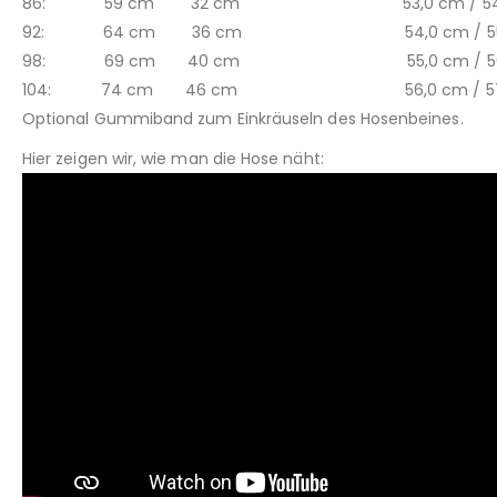
86: 59 cm 32 cm 53,0 cm / 54,
92: 64 cm 36 cm 54,0 cm / 55,
98: 69 cm 40 cm 55,0 cm / 56,
104: 74 cm 46 cm 56,0 cm / 57,
Optional Gummiband zum Einkräuseln des Hosenbeines.
Hier zeigen wir, wie man die Hose näht: