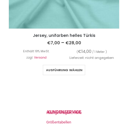
Jersey, unifarben helles Türkis
–
€
7,00
€
28,00
€
14,00
Enthält 19% MwSt.
(
/ 1 Meter )
zzgl.
Versand
Lieferzeit: nicht angegeben
AUSFÜHRUNG WÄHLEN
KUNDENSERVICE
Häufige Fragen / Hilfe
Größentabellen