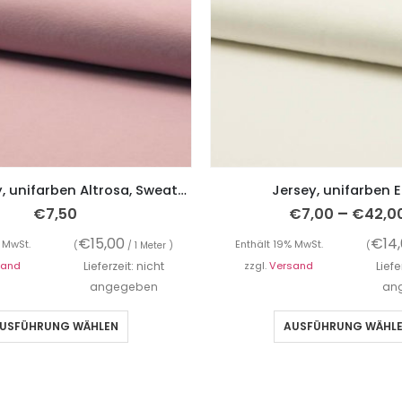
French Terry, unifarben Altrosa, Sweatshirtstoff
Jersey, unifarben 
–
€
7,50
€
7,00
€
42,0
€
15,00
€
14
 MwSt.
Enthält 19% MwSt.
(
/ 1 Meter )
(
sand
Lieferzeit: nicht
zzgl.
Versand
Liefe
angegeben
an
USFÜHRUNG WÄHLEN
AUSFÜHRUNG WÄHL