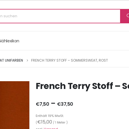
Nählexikon
T UNIFARBEN
FRENCH TERRY STOFF – SOMMERSWEAT, ROST
French Terry Stoff –
–
€
7,50
€
37,50
Enthält 19% MwSt.
€
15,00
(
/ 1 Meter )