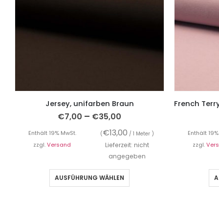
Jersey, unifarben Braun
–
€
7,00
€
35,00
€
13,00
Enthält 19% MwSt.
Enthält 19%
(
/ 1 Meter )
zzgl.
Versand
Lieferzeit: nicht
zzgl.
Ver
angegeben
AUSFÜHRUNG WÄHLEN
A