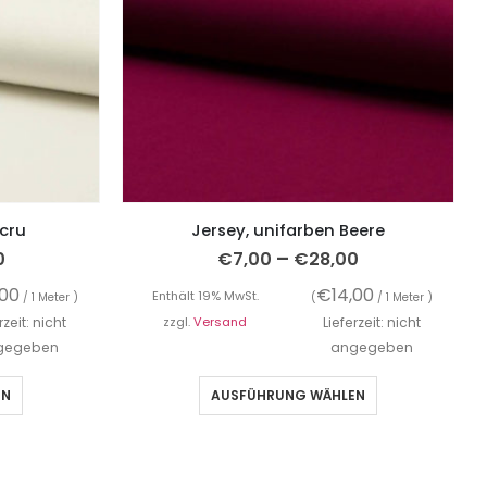
Ecru
Jersey, unifarben Beere
–
0
€
7,00
€
28,00
,00
€
14,00
Enthält 19% MwSt.
/ 1 Meter )
(
/ 1 Meter )
rzeit: nicht
zzgl.
Versand
Lieferzeit: nicht
gegeben
angegeben
EN
AUSFÜHRUNG WÄHLEN