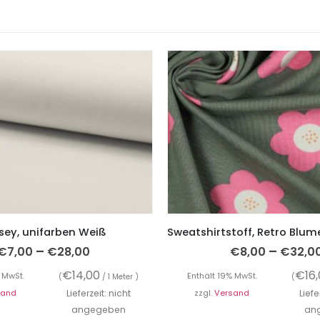
sey, unifarben Weiß
–
–
€
7,00
€
28,00
€
8,00
€
32,0
€
14,00
€
16
 MwSt.
Enthält 19% MwSt.
(
/ 1 Meter )
(
sand
Lieferzeit: nicht
zzgl.
Versand
Liefe
angegeben
an