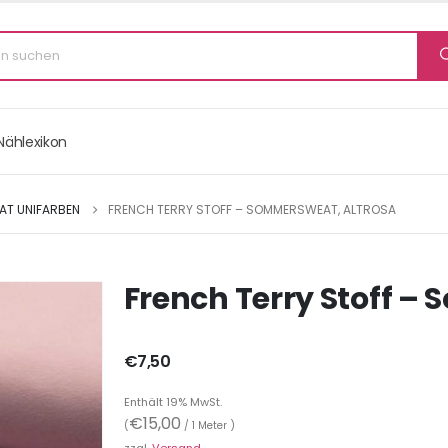
Nählexikon
T UNIFARBEN
FRENCH TERRY STOFF – SOMMERSWEAT, ALTROSA
French Terry Stoff –
€
7,50
Enthält 19% MwSt.
€
15,00
(
/ 1 Meter )