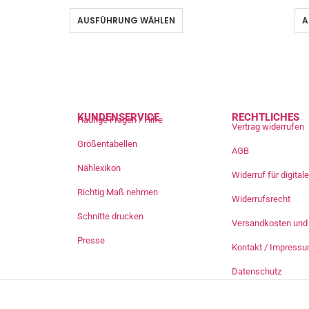
AUSFÜHRUNG WÄHLEN
A
KUNDENSERVICE
RECHTLICHES
Häufige Fragen / Hilfe
Vertrag widerrufen
Größentabellen
AGB
Nählexikon
Widerruf für digita
Richtig Maß nehmen
Widerrufsrecht
Schnitte drucken
Versandkosten und 
Presse
Kontakt / Impress
Datenschutz