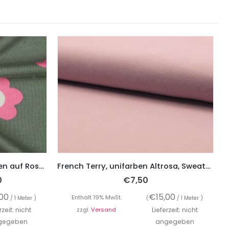
Sweatshirtstoff, Retro Blumen auf Rosa auf Grün
French Terry, unifarben Altrosa, Sweatshirtstoff
0
€
7,50
,00
€
15,00
Enthält 19% MwSt.
/ 1 Meter )
(
/ 1 Meter )
rzeit: nicht
zzgl.
Versand
Lieferzeit: nicht
gegeben
angegeben