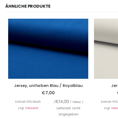
ÄHNLICHE PRODUKTE
Jersey, unifarben Blau / Royalblau
Jer
€
7,00
€
14,00
Enthält 19% MwSt.
Enthält 19%
(
/ 1 Meter )
zzgl.
Versand
Lieferzeit: nicht
zzgl.
Ver
angegeben