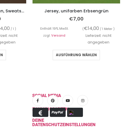
French Terry, unifarben Braun, Sweatshirtstoff brushed
Jersey, unifarben Erbsengrün
0
€
7,00
14,00
€
14,00
Enthält 19% MwSt.
/ 1 )
(
/ 1 Meter )
rzeit: nicht
zzgl.
Versand
Lieferzeit: nicht
gegeben
angegeben
EN
AUSFÜHRUNG WÄHLEN
SOCIAL MEDIA
ZAHLUNGSARTEN
DEINE
DATENSCHUTZEINSTELLUNGEN