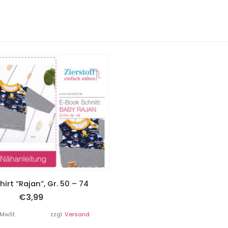
irt “Rajan”, Gr. 50 – 74
€
3,99
 MwSt.
zzgl.
Versand