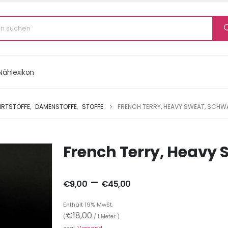
Nählexikon
IRTSTOFFE
,
DAMENSTOFFE
,
STOFFE
FRENCH TERRY, HEAVY SWEAT, SCHW
French Terry, Heavy 
–
€
9,00
€
45,00
Enthält 19% MwSt.
€
18,00
(
/ 1 Meter )