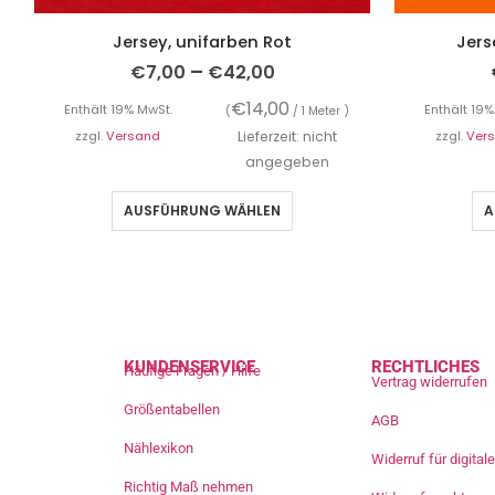
Jersey, unifarben Rot
Jers
–
€
7,00
€
42,00
€
14,00
Enthält 19% MwSt.
Enthält 19%
(
/ 1 Meter )
zzgl.
Versand
Lieferzeit: nicht
zzgl.
Ver
angegeben
AUSFÜHRUNG WÄHLEN
A
KUNDENSERVICE
RECHTLICHES
Häufige Fragen / Hilfe
Vertrag widerrufen
Größentabellen
AGB
Nählexikon
Widerruf für digita
Richtig Maß nehmen