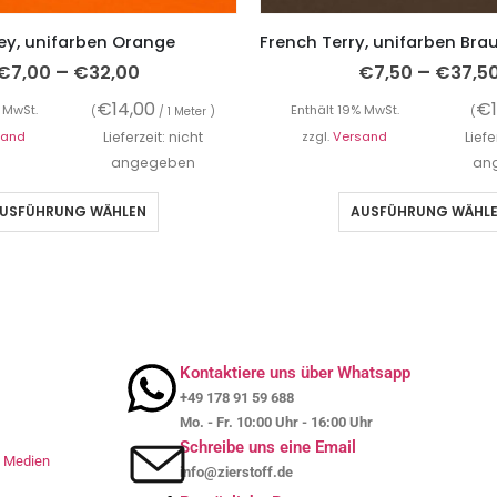
ey, unifarben Orange
–
–
€
7,00
€
32,00
€
7,50
€
37,5
€
14,00
€
 MwSt.
Enthält 19% MwSt.
(
/ 1 Meter )
(
sand
Lieferzeit: nicht
zzgl.
Versand
Liefe
angegeben
an
USFÜHRUNG WÄHLEN
AUSFÜHRUNG WÄHL
Kontaktiere uns über Whatsapp
+49 178 91 59 688
Mo. - Fr. 10:00 Uhr - 16:00 Uhr
Schreibe uns eine Email
le Medien
info@zierstoff.de