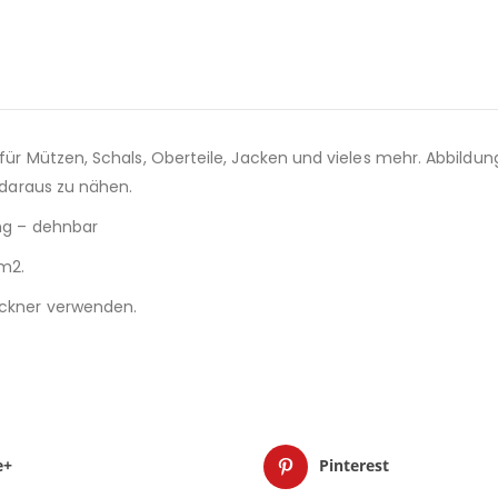
für Mützen, Schals, Oberteile, Jacken und vieles mehr. Abbildung
r daraus zu nähen.
ung – dehnbar
/m2.
rockner verwenden.
e+
Pinterest