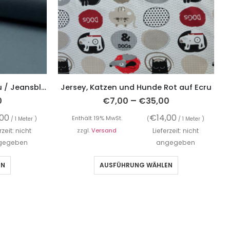
Jersey, unifarben Rauchblau / Jeansblau
Jersey, Katzen und Hunde Rot auf Ecru
–
0
€
7,00
€
35,00
,00
€
14,00
Enthält 19% MwSt.
/ 1 Meter )
(
/ 1 Meter )
rzeit: nicht
zzgl.
Versand
Lieferzeit: nicht
gegeben
angegeben
EN
AUSFÜHRUNG WÄHLEN