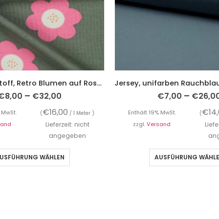
Sweatshirtstoff, Retro Blumen auf Rosa auf Grün
–
–
€
8,00
€
32,00
€
7,00
€
26,0
€
16,00
€
14
 MwSt.
Enthält 19% MwSt.
(
/ 1 Meter )
(
sand
Lieferzeit: nicht
zzgl.
Versand
Liefe
angegeben
an
USFÜHRUNG WÄHLEN
AUSFÜHRUNG WÄHL