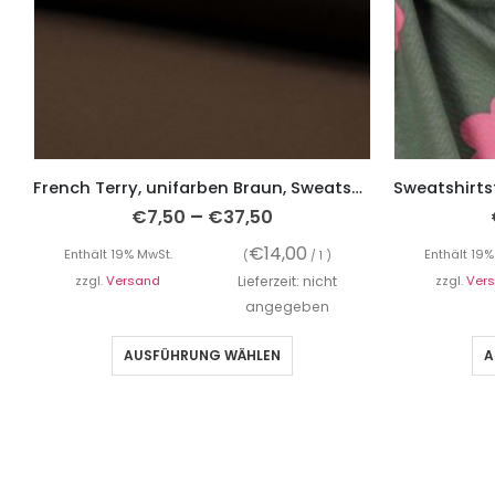
French Terry, unifarben Braun, Sweatshirtstoff brushed
–
€
7,50
€
37,50
€
14,00
Enthält 19% MwSt.
Enthält 19%
(
/ 1 )
zzgl.
Versand
Lieferzeit: nicht
zzgl.
Ver
angegeben
AUSFÜHRUNG WÄHLEN
A