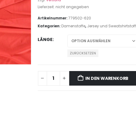
zzgl.
Versand
Lieferzeit: nicht angegeben
Artikelnummer:
779502-620
Kategorien:
Damenstoffe
,
Jersey und Sweatshirtstof
LÄNGE
ZURÜCKSETZEN
IN DEN WARENKORB