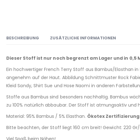
BESCHREIBUNG
ZUSÄTZLICHE INFORMATIONEN
Dieser Stoff ist nur noch begrenzt am Lager und in 0,5
Ein hochwertiger French Terry Stoff aus Bambus/Elasthan in Ro
angenehm auf der Haut. Abbildung Schnittmuster Rock Fabienne
Kleid Sandy, Shirt Sue und Hose Naomi in anderen Farbstellu
Stoffe aus Bambus sind besonders nachhaltig. Bambus wächs
zu 100% natürlich abbaubar. Der Stoff ist atmungsaktiv und h
Material: 95% Bambus / 5% Elasthan.
Ökotex Zertifizierung
Bitte beachten, der Stoff liegt 160 cm breit! Gewicht: 220 G
Viel Spaß beim Nähen!