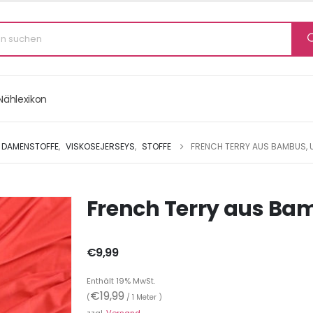
Nählexikon
DAMENSTOFFE
,
VISKOSEJERSEYS
,
STOFFE
FRENCH TERRY AUS BAMBUS, 
French Terry aus Bam
€
9,99
Enthält 19% MwSt.
€
19,99
(
/ 1 Meter )