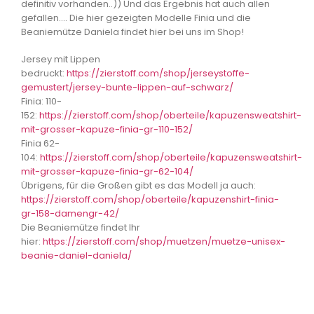
definitiv vorhanden..)) Und das Ergebnis hat auch allen
gefallen…. Die hier gezeigten Modelle Finia und die
Beaniemütze Daniela findet hier bei uns im Shop!
Jersey mit Lippen
bedruckt:
https://zierstoff.com/shop/jerseystoffe-
gemustert/jersey-bunte-lippen-auf-schwarz/
Finia: 110-
152:
https://zierstoff.com/shop/oberteile/kapuzensweatshirt-
mit-grosser-kapuze-finia-gr-110-152/
Finia 62-
104:
https://zierstoff.com/shop/oberteile/kapuzensweatshirt-
mit-grosser-kapuze-finia-gr-62-104/
Übrigens, für die Großen gibt es das Modell ja auch:
https://zierstoff.com/shop/oberteile/kapuzenshirt-finia-
gr-158-damengr-42/
Die Beaniemütze findet Ihr
hier:
https://zierstoff.com/shop/muetzen/muetze-unisex-
beanie-daniel-daniela/