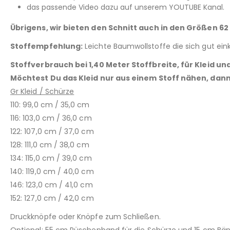
das passende Video dazu auf unserem YOUTUBE Kanal.
Übrigens, wir bieten den Schnitt auch in den Größen 62
Stoffempfehlung:
Leichte Baumwollstoffe die sich gut eink
Stoffverbrauch bei 1,40 Meter Stoffbreite, für Kleid u
Möchtest Du das Kleid nur aus einem Stoff nähen, dan
Gr Kleid / Schürze
110: 99,0 cm / 35,0 cm
116: 103,0 cm / 36,0 cm
122: 107,0 cm / 37,0 cm
128: 111,0 cm / 38,0 cm
134: 115,0 cm / 39,0 cm
140: 119,0 cm / 40,0 cm
146: 123,0 cm / 41,0 cm
152: 127,0 cm / 42,0 cm
Druckknöpfe oder Knöpfe zum Schließen.
Optional: 55 cm Rüschenband für die Schürze und 15 cm Bänd