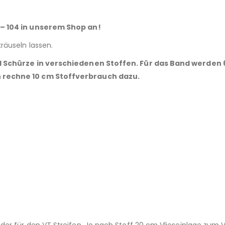
 – 104 in unserem Shop an!
räuseln lassen.
nd Schürze in verschiedenen Stoffen. Für das Band werden
n rechne 10 cm Stoffverbrauch dazu.
er für den VT Streifen. Je nach Stoff 20 cm Vlieseinlage zum 