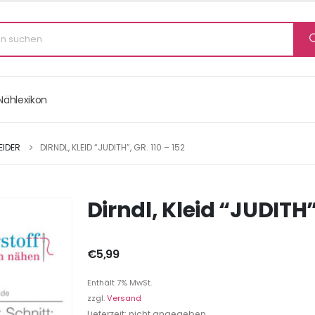
Nählexikon
EIDER
DIRNDL, KLEID “JUDITH”, GR. 110 – 152
Dirndl, Kleid “JUDITH”,
€
5,99
Enthält 7% MwSt.
zzgl.
Versand
Lieferzeit: nicht angegeben