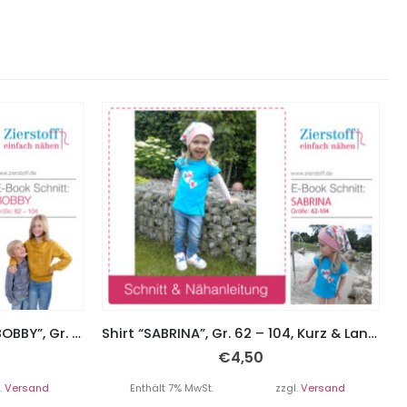
Sweatshirt mit Rollkragen “BOBBY”, Gr. 62 – 104 – mit oder ohne Ösen
Shirt “SABRINA”, Gr. 62 – 104, Kurz & Langarm
€
4,50
.
Versand
Enthält 7% MwSt.
zzgl.
Versand