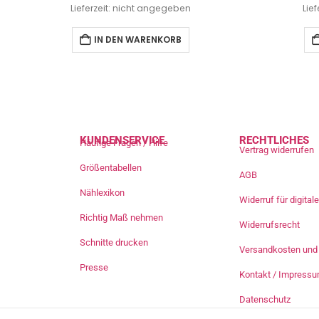
Lieferzeit: nicht angegeben
Lie
IN DEN WARENKORB
KUNDENSERVICE
RECHTLICHES
Häufige Fragen / Hilfe
Vertrag widerrufen
Größentabellen
AGB
Nählexikon
Widerruf für digita
Richtig Maß nehmen
Widerrufsrecht
Schnitte drucken
Versandkosten und 
Presse
Kontakt / Impress
Datenschutz