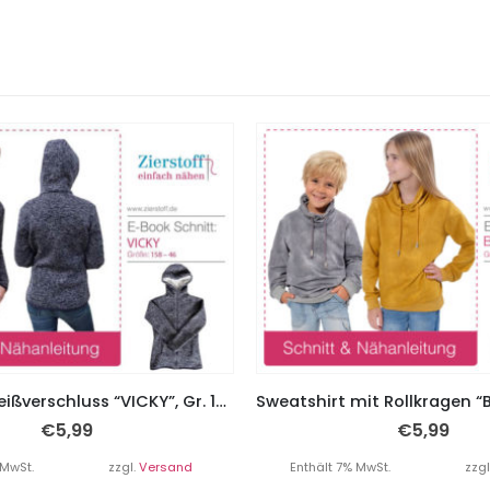
Jacke mit Reißverschluss “VICKY”, Gr. 158 – Damengr. 46
€
5,99
€
5,99
 MwSt.
zzgl.
Versand
Enthält 7% MwSt.
zzgl