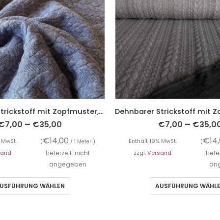
Dehnbarer Strickstoff mit Zopfmuster, Blau
–
–
€
7,00
€
35,00
€
7,00
€
35,0
€
14,00
€
14
 MwSt.
Enthält 19% MwSt.
(
/ 1 Meter )
(
sand
Lieferzeit: nicht
zzgl.
Versand
Liefe
angegeben
an
USFÜHRUNG WÄHLEN
AUSFÜHRUNG WÄHL