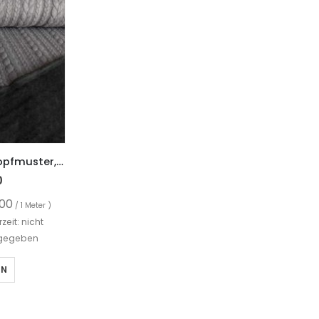
Dehnbarer Strickstoff mit Zopfmuster, Grau
0
,00
/ 1 Meter )
rzeit: nicht
gegeben
EN