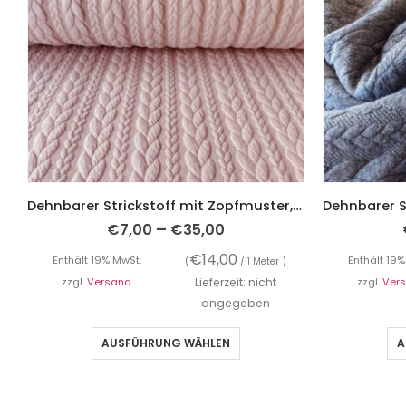
Dehnbarer Strickstoff mit Zopfmuster, Rosa
–
€
7,00
€
35,00
€
14,00
Enthält 19% MwSt.
Enthält 19%
(
/ 1 Meter )
zzgl.
Versand
Lieferzeit: nicht
zzgl.
Ver
angegeben
AUSFÜHRUNG WÄHLEN
A