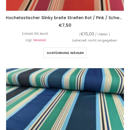
Hochelastischer Slinky breite Streifen Rot / Pink / Schwarz
€
7,50
€
15,00
Enthält 19% MwSt.
(
/ 1 Meter )
zzgl.
Versand
Lieferzeit: nicht angegeben
AUSFÜHRUNG WÄHLEN