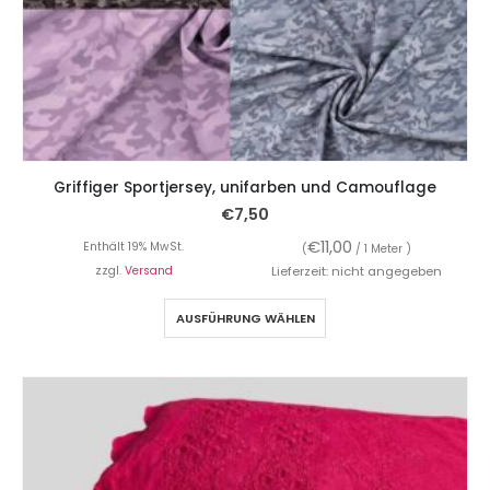
Griffiger Sportjersey, unifarben und Camouflage
€
7,50
€
11,00
Enthält 19% MwSt.
(
/ 1 Meter )
zzgl.
Versand
Lieferzeit: nicht angegeben
AUSFÜHRUNG WÄHLEN