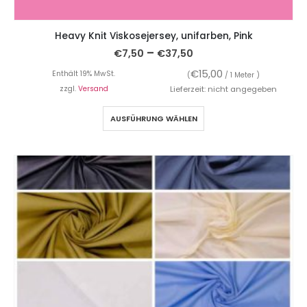
Heavy Knit Viskosejersey, unifarben, Pink
–
€
7,50
€
37,50
€
15,00
Enthält 19% MwSt.
(
/ 1 Meter )
zzgl.
Versand
Lieferzeit: nicht angegeben
AUSFÜHRUNG WÄHLEN