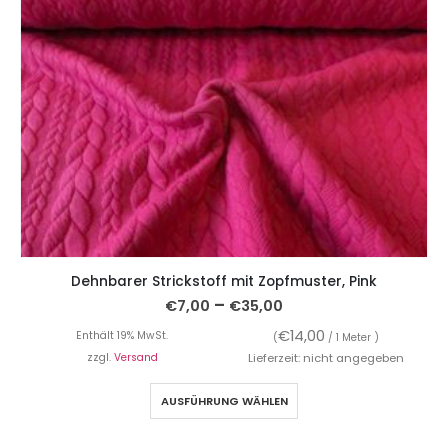
Dehnbarer Strickstoff mit Zopfmuster, Pink
–
€
7,00
€
35,00
€
14,00
Enthält 19% MwSt.
(
/ 1 Meter )
zzgl.
Versand
Lieferzeit: nicht angegeben
AUSFÜHRUNG WÄHLEN