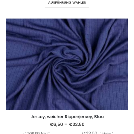
AUSFÜHRUNG WÄHLEN
Jersey, weicher Rippenjersey, Blau
–
€
6,50
€
32,50
€
13,00
Enthält 19% MwSt.
(
/ 1 Meter )