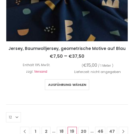
Jersey, Baumwolljersey, geometrische Motive auf Blau
–
€
7,50
€
37,50
€
15,00
Enthält 19% MwSt.
(
/ 1 Meter )
zzgl.
Versand
Lieferzeit: nicht angegeben
AUSFÜHRUNG WÄHLEN
…
…
1
2
18
19
20
46
47