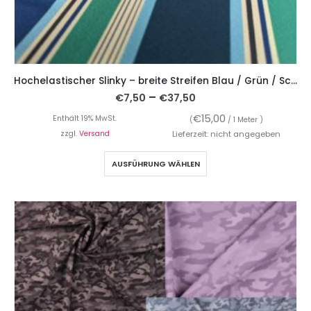
Hochelastischer Slinky – breite Streifen Blau / Grün / Schwarz
–
€
7,50
€
37,50
€
15,00
Enthält 19% MwSt.
(
/ 1 Meter )
zzgl.
Versand
Lieferzeit: nicht angegeben
AUSFÜHRUNG WÄHLEN