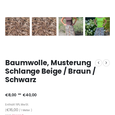
Baumwolle, Musterung
Schlange Beige / Braun /
Schwarz
–
€
8,00
€
40,00
Enthält 19% MwSt.
€
16,00
(
/ 1 Meter )