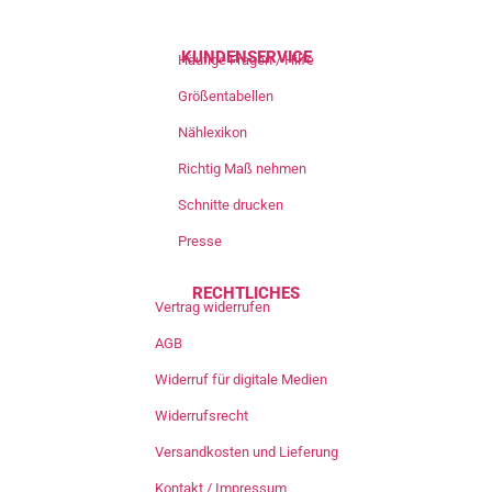
KUNDENSERVICE
Häufige Fragen / Hilfe
Größentabellen
Nählexikon
Richtig Maß nehmen
Schnitte drucken
Presse
RECHTLICHES
Vertrag widerrufen
AGB
Widerruf für digitale Medien
Widerrufsrecht
Versandkosten und Lieferung
Kontakt / Impressum