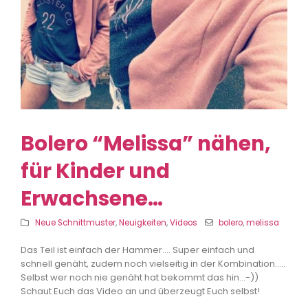
Bolero “Melissa” nähen,
für Kinder und
Erwachsene…
Neue Schnittmuster
,
Neuigkeiten
,
Videos
bolero
,
melissa
Das Teil ist einfach der Hammer…. Super einfach und
schnell genäht, zudem noch vielseitig in der Kombination…..
Selbst wer noch nie genäht hat bekommt das hin…-))
Schaut Euch das Video an und überzeugt Euch selbst!