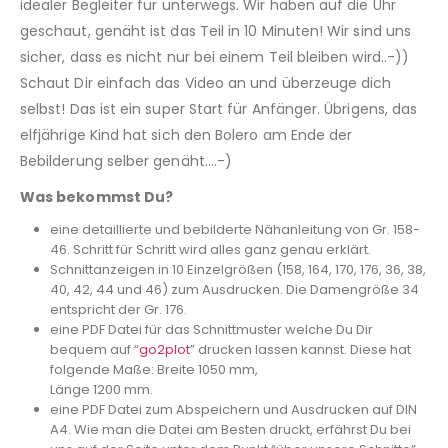
idealer Begleiter für unterwegs. Wir haben auf die Uhr
geschaut, genäht ist das Teil in 10 Minuten! Wir sind uns
sicher, dass es nicht nur bei einem Teil bleiben wird..-))
Schaut Dir einfach das Video an und überzeuge dich
selbst! Das ist ein super Start für Anfänger. Übrigens, das
elfjährige Kind hat sich den Bolero am Ende der
Bebilderung selber genäht….-)
Was bekommst Du?
eine detaillierte und bebilderte Nähanleitung von Gr. 158-
46. Schritt für Schritt wird alles ganz genau erklärt.
Schnittanzeigen in 10 Einzelgrößen (158, 164, 170, 176, 36, 38,
40, 42, 44 und 46) zum Ausdrucken. Die Damengröße 34
entspricht der Gr. 176.
eine PDF Datei für das Schnittmuster welche Du Dir
bequem auf “
go2plot
” drucken lassen kannst. Diese hat
folgende Maße: Breite 1050 mm,
Länge 1200 mm.
eine PDF Datei zum Abspeichern und Ausdrucken auf DIN
A4. Wie man die Datei am Besten druckt, erfährst Du bei