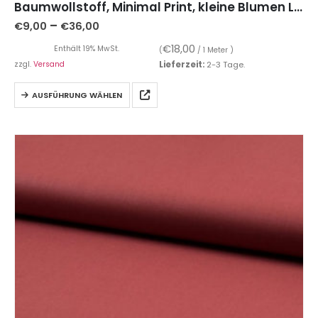
Baumwollstoff, Minimal Print, kleine Blumen Lila auf Ecru – Organic Cotton
–
€
9,00
€
36,00
€
18,00
Enthält 19% MwSt.
(
/ 1 Meter )
zzgl.
Versand
Lieferzeit:
2-3 Tage.
AUSFÜHRUNG WÄHLEN