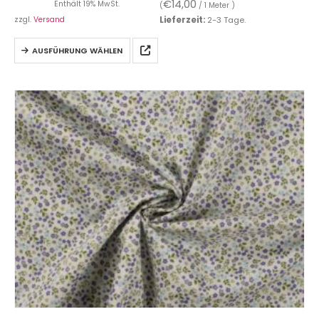
€
14,00
Enthält 19% MwSt.
(
/ 1 Meter )
zzgl.
Versand
Lieferzeit:
2-3 Tage.
AUSFÜHRUNG WÄHLEN