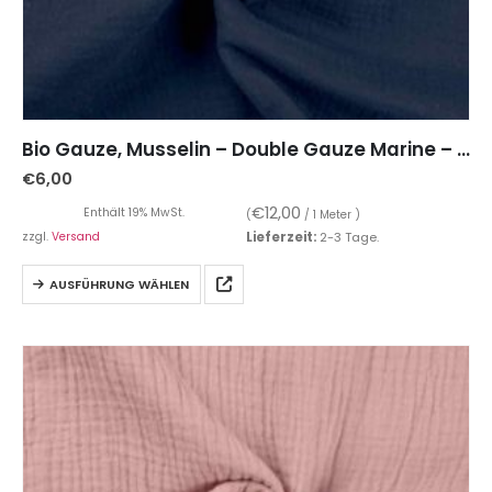
Bio Gauze, Musselin – Double Gauze Marine – unifarben
€
6,00
€
12,00
Enthält 19% MwSt.
(
/ 1 Meter )
zzgl.
Versand
Lieferzeit:
2-3 Tage.
AUSFÜHRUNG WÄHLEN