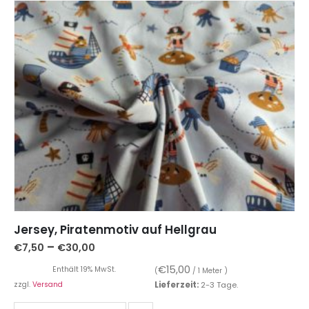
Jersey, Piratenmotiv auf Hellgrau
–
€
7,50
€
30,00
€
15,00
Enthält 19% MwSt.
(
/ 1 Meter )
zzgl.
Versand
Lieferzeit:
2-3 Tage.