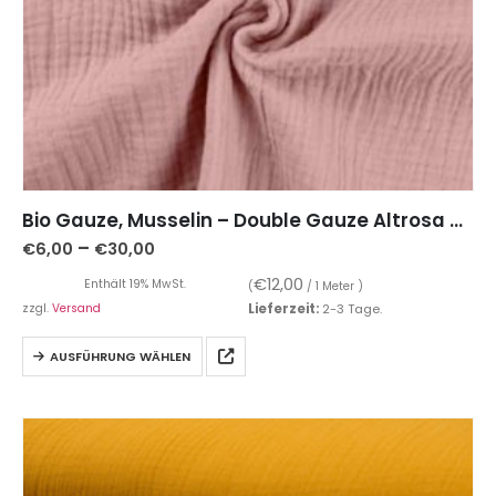
Bio Gauze, Musselin – Double Gauze Altrosa – unifarben
–
€
6,00
€
30,00
€
12,00
Enthält 19% MwSt.
(
/ 1 Meter )
zzgl.
Versand
Lieferzeit:
2-3 Tage.
AUSFÜHRUNG WÄHLEN