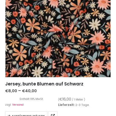
Jersey, bunte Blumen auf Schwarz
–
€
8,00
€
40,00
€
16,00
Enthält 19% MwSt.
(
/ 1 Meter )
zzgl.
Versand
Lieferzeit:
2-3 Tage.
AUSFÜHRUNG WÄHLEN