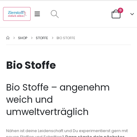
0
SHOP
STOFFE
BIO STOFFE
Bio Stoffe
Bio Stoffe – angenehm
weich und
umweltverträglich
Nähen ist deine Leidenschaft und Du experimentierst gern mit
neuen Stoffen und Schnitten?
Dann starte dein nächstes