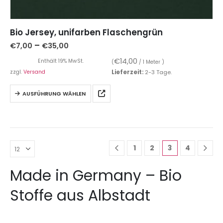
Bio Jersey, unifarben Flaschengrün
–
€
7,00
€
35,00
€
14,00
Enthält 19% MwSt.
(
/ 1 Meter )
zzgl.
Versand
Lieferzeit:
2-3 Tage.
AUSFÜHRUNG WÄHLEN
1
2
3
4
Made in Germany – Bio
Stoffe aus Albstadt