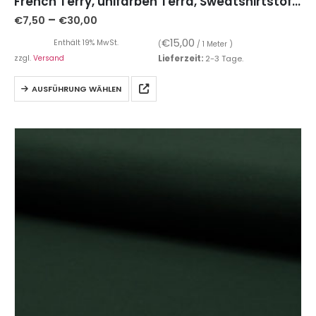
French Terry, unifarben Terra, Sweatshirtstoff – Organic Cotton
–
€
7,50
€
30,00
€
15,00
Enthält 19% MwSt.
(
/ 1 Meter )
zzgl.
Versand
Lieferzeit:
2-3 Tage.
AUSFÜHRUNG WÄHLEN