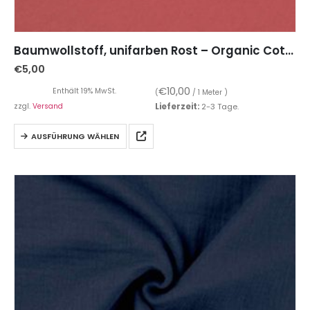
Baumwollstoff, unifarben Rost – Organic Cotton
€
5,00
€
10,00
Enthält 19% MwSt.
(
/ 1 Meter )
zzgl.
Versand
Lieferzeit:
2-3 Tage.
AUSFÜHRUNG WÄHLEN