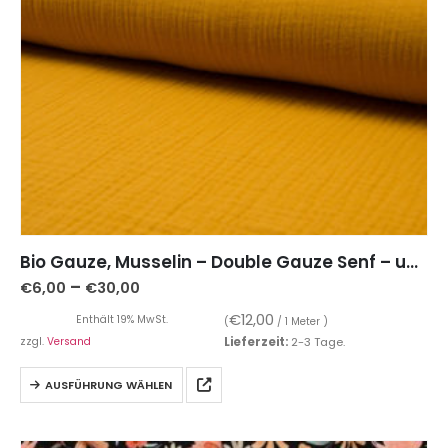
Bio Gauze, Musselin – Double Gauze Senf – unifarben
–
€
6,00
€
30,00
€
12,00
Enthält 19% MwSt.
(
/ 1 Meter )
zzgl.
Versand
Lieferzeit:
2-3 Tage.
AUSFÜHRUNG WÄHLEN