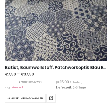
Batist, Baumwollstoff, Patchworkoptik Blau Ecru
–
€
7,50
€
37,50
€
15,00
Enthält 19% MwSt.
(
/ 1 Meter )
zzgl.
Versand
Lieferzeit:
2-3 Tage.
AUSFÜHRUNG WÄHLEN