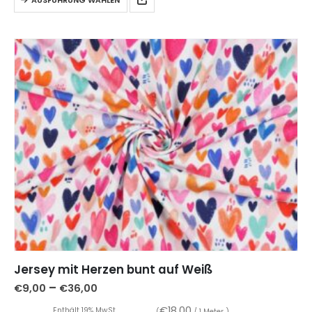
Jersey mit Herzen bunt auf Weiß
–
€
9,00
€
36,00
€
18,00
Enthält 19% MwSt.
(
/ 1 Meter )