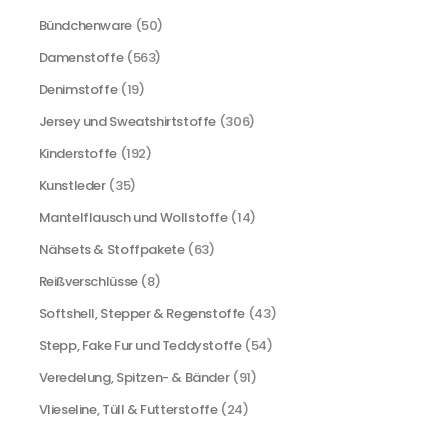
Bündchenware
(50)
Damenstoffe
(563)
Denimstoffe
(19)
Jersey und Sweatshirtstoffe
(306)
Kinderstoffe
(192)
Kunstleder
(35)
Mantelflausch und Wollstoffe
(14)
Nähsets & Stoffpakete
(63)
Reißverschlüsse
(8)
Softshell, Stepper & Regenstoffe
(43)
Stepp, Fake Fur und Teddystoffe
(54)
Veredelung, Spitzen- & Bänder
(91)
Vlieseline, Tüll & Futterstoffe
(24)