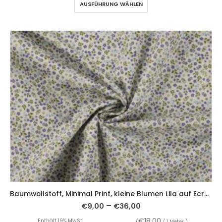
AUSFÜHRUNG WÄHLEN
Baumwollstoff, Minimal Print, kleine Blumen Lila auf Ecru – Organic Cotton
–
€
9,00
€
36,00
€
18,00
Enthält 19% MwSt.
(
/ 1 Meter )