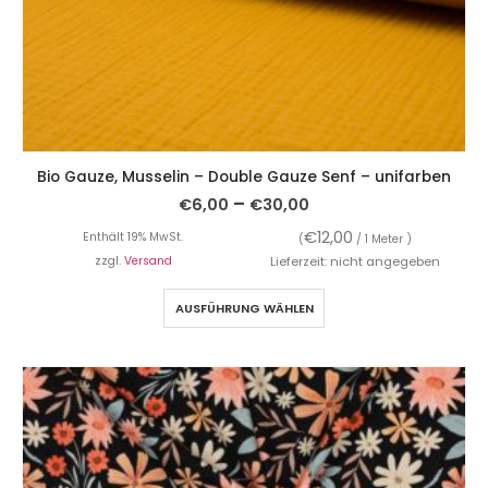
Bio Gauze, Musselin – Double Gauze Senf – unifarben
–
€
6,00
€
30,00
€
12,00
Enthält 19% MwSt.
(
/ 1 Meter )
zzgl.
Versand
Lieferzeit: nicht angegeben
AUSFÜHRUNG WÄHLEN