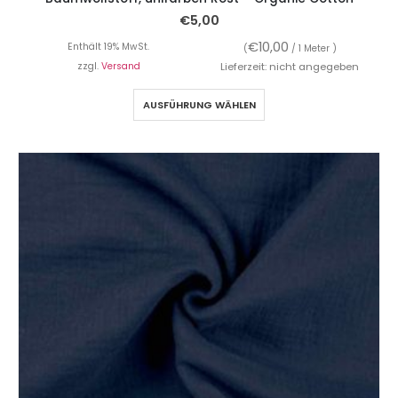
€
5,00
€
10,00
Enthält 19% MwSt.
(
/ 1 Meter )
zzgl.
Versand
Lieferzeit: nicht angegeben
AUSFÜHRUNG WÄHLEN