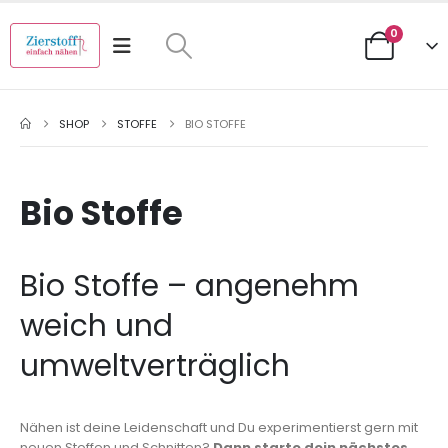
0
SHOP
STOFFE
BIO STOFFE
Bio Stoffe
Bio Stoffe – angenehm
weich und
umweltverträglich
Nähen ist deine Leidenschaft und Du experimentierst gern mit
neuen Stoffen und Schnitten?
Dann starte dein nächstes