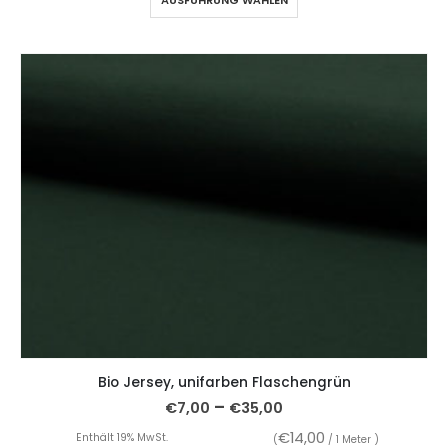
Bio Jersey, unifarben Flaschengrün
–
€
7,00
€
35,00
€
14,00
Enthält 19% MwSt.
(
/ 1 Meter )