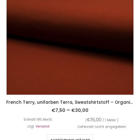
French Terry, unifarben Terra, Sweatshirtstoff – Organic Cotton
–
€
7,50
€
30,00
€
15,00
Enthält 19% MwSt.
(
/ 1 Meter )
zzgl.
Versand
Lieferzeit: nicht angegeben
AUSFÜHRUNG WÄHLEN