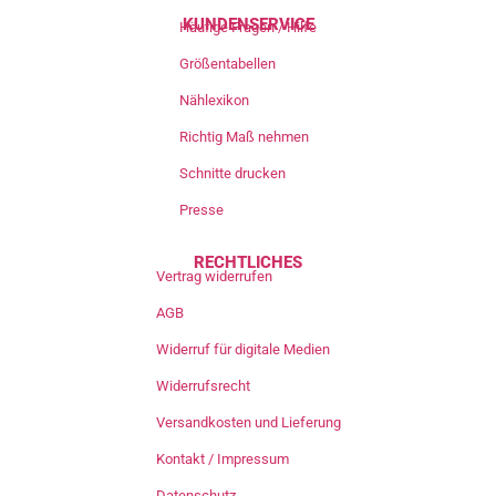
KUNDENSERVICE
Häufige Fragen / Hilfe
Größentabellen
Nählexikon
Richtig Maß nehmen
Schnitte drucken
Presse
RECHTLICHES
Vertrag widerrufen
AGB
Widerruf für digitale Medien
Widerrufsrecht
Versandkosten und Lieferung
Kontakt / Impressum
Datenschutz