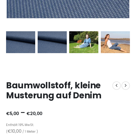
Baumwollstoff, kleine
Musterung auf Denim
–
€
5,00
€
20,00
Enthält 19% MwSt.
€
10,00
(
/ 1 Meter )