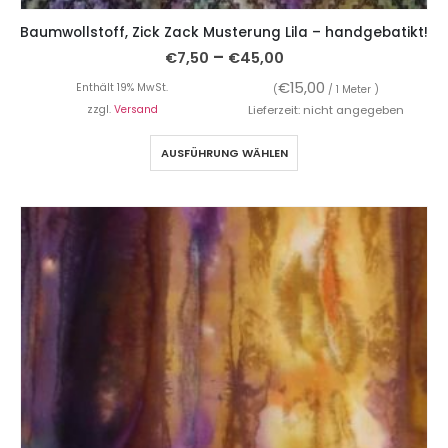
Baumwollstoff, Zick Zack Musterung Lila – handgebatikt!
–
€
7,50
€
45,00
€
15,00
Enthält 19% MwSt.
(
/ 1 Meter )
zzgl.
Versand
Lieferzeit: nicht angegeben
AUSFÜHRUNG WÄHLEN