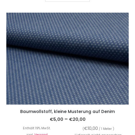
Baumwollstoff, kleine Musterung auf Denim
–
€
5,00
€
20,00
€
10,00
Enthält 19% MwSt.
(
/ 1 Meter )
zzgl.
Versand