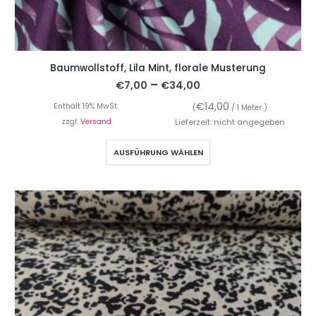
Baumwollstoff, Lila Mint, florale Musterung
–
€
7,00
€
34,00
€
14,00
Enthält 19% MwSt.
(
/ 1 Meter )
zzgl.
Versand
Lieferzeit: nicht angegeben
AUSFÜHRUNG WÄHLEN