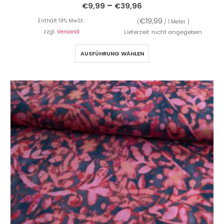
–
€
9,99
€
39,96
€
19,99
Enthält 19% MwSt.
(
/ 1 Meter )
zzgl.
Versand
Lieferzeit: nicht angegeben
AUSFÜHRUNG WÄHLEN