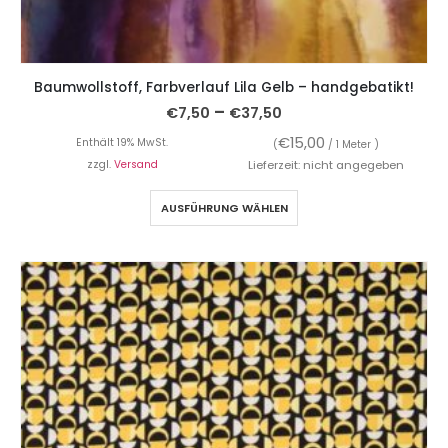
Baumwollstoff, Farbverlauf Lila Gelb – handgebatikt!
–
€
7,50
€
37,50
€
15,00
Enthält 19% MwSt.
(
/ 1 Meter )
zzgl.
Versand
Lieferzeit: nicht angegeben
AUSFÜHRUNG WÄHLEN