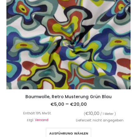
Baumwolle, Retro Musterung Grün Blau
–
€
5,00
€
20,00
€
10,00
Enthält 19% MwSt.
(
/ 1 Meter )
zzgl.
Versand
Lieferzeit: nicht angegeben
AUSFÜHRUNG WÄHLEN