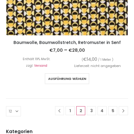
Baumwolle, Baumwollstretch, Retromuster in Senf
–
€
7,00
€
28,00
€
14,00
Enthält 19% MwSt.
(
/ 1 Meter )
zzgl.
Versand
Lieferzeit: nicht angegeben
AUSFÜHRUNG WÄHLEN
1
2
3
4
5
Kategorien