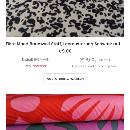
Fibre Mood Baumwoll Stoff, Leomusterung Schwarz auf Weiß
€
9,00
€
18,00
Enthält 19% MwSt.
(
/ 1 Meter )
zzgl.
Versand
Lieferzeit: nicht angegeben
AUSFÜHRUNG WÄHLEN