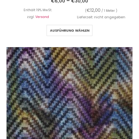
–
€
6,00
€
30,00
€
12,00
Enthält 19% MwSt.
(
/ 1 Meter )
zzgl.
Versand
Lieferzeit: nicht angegeben
AUSFÜHRUNG WÄHLEN