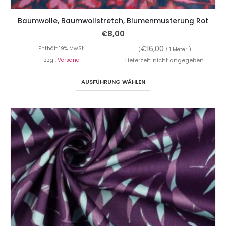
Baumwolle, Baumwollstretch, Blumenmusterung Rot
€
8,00
€
16,00
Enthält 19% MwSt.
(
/ 1 Meter )
zzgl.
Versand
Lieferzeit: nicht angegeben
AUSFÜHRUNG WÄHLEN