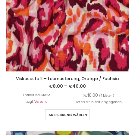
Viskosestoff – Leomusterung, Orange / Fuchsia
–
€
8,00
€
40,00
€
16,00
Enthält 19% MwSt.
(
/ 1 Meter )
zzgl.
Versand
Lieferzeit: nicht angegeben
AUSFÜHRUNG WÄHLEN