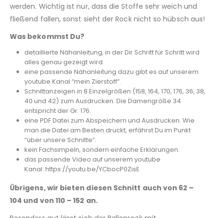
werden. Wichtig ist nur, dass die Stoffe sehr weich und
fließend fallen, sonst sieht der Rock nicht so hübsch aus!
Was bekommst Du?
detaillierte Nähanleitung, in der Dir Schritt für Schritt wird
alles genau gezeigt wird.
eine passende Nähanleitung dazu gibt es auf unserem
youtube Kanal “mein Zierstoff”.
Schnittanzeigen in 8 Einzelgrößen (158, 164, 170, 176, 36, 38,
40 und 42) zum Ausdrucken. Die Damengröße 34
entspricht der Gr. 176.
eine PDF Datei zum Abspeichern und Ausdrucken. Wie
man die Datei am Besten druckt, erfährst Du im Punkt
“über unsere Schnitte”.
kein Fachsimpeln, sondern einfache Erklärungen.
das passende Video auf unserem youtube
Kanal: https://youtu.be/YCbocP0ZisE
Übrigens, wir bieten diesen Schnitt auch von 62 –
104 und von 110 – 152 an.