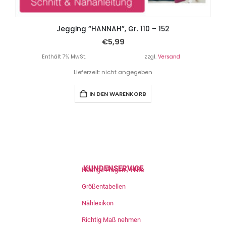
Jegging “HANNAH”, Gr. 110 – 152
€
5,99
Enthält 7% MwSt.
zzgl.
Versand
Lieferzeit: nicht angegeben
IN DEN WARENKORB
KUNDENSERVICE
Häufige Fragen / Hilfe
Größentabellen
Nählexikon
Richtig Maß nehmen