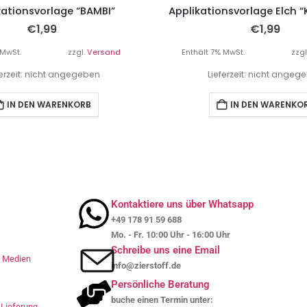
kationsvorlage “BAMBI”
Applikationsvorlage Elch 
€
1,99
€
1,99
 MwSt.
zzgl.
Versand
Enthält 7% MwSt.
zzgl
ferzeit: nicht angegeben
Lieferzeit: nicht angeg
IN DEN WARENKORB
IN DEN WARENKO
Kontaktiere uns über Whatsapp
+49 178 91 59 688
Mo. - Fr. 10:00 Uhr - 16:00 Uhr
Schreibe uns eine Email
le Medien
info@zierstoff.de
Persönliche Beratung
buche einen Termin unter:
Lieferung