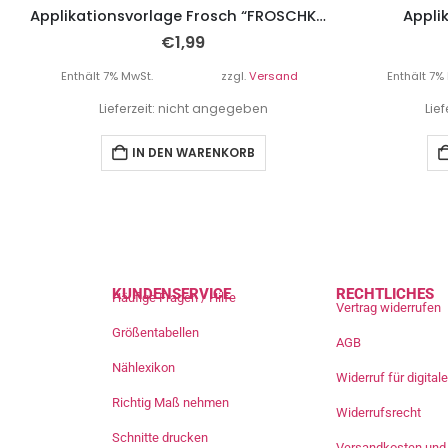
Applikationsvorlage Frosch “FROSCHKÖNIG”
Appli
€
1,99
Enthält 7% MwSt.
zzgl.
Versand
Enthält 7%
Lieferzeit: nicht angegeben
Lie
IN DEN WARENKORB
KUNDENSERVICE
RECHTLICHES
Häufige Fragen / Hilfe
Vertrag widerrufen
Größentabellen
AGB
Nählexikon
Widerruf für digita
Richtig Maß nehmen
Widerrufsrecht
Schnitte drucken
Versandkosten und 