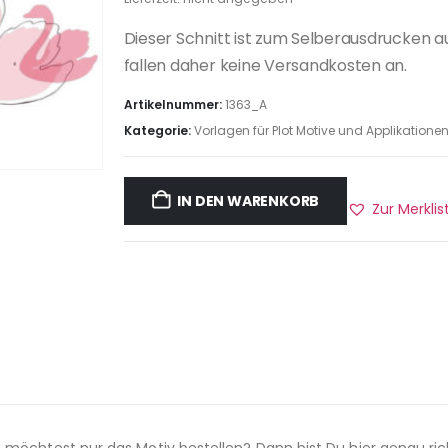
Dieser Schnitt ist zum Selberausdrucken a
fallen daher keine Versandkosten an.
Artikelnummer:
1363_A
Kategorie:
Vorlagen für Plot Motive und Applikatione
IN DEN WARENKORB
Zur Merkli
 möchtest nur das Motiv bestellen? Dann bist Du hier genau ric