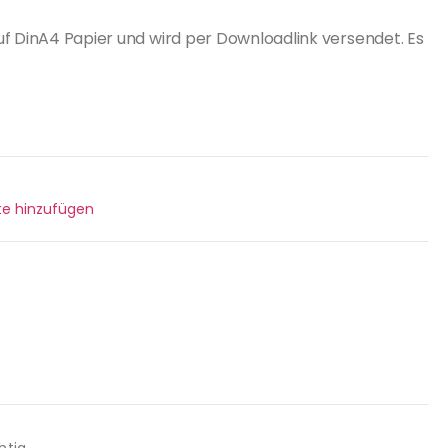
uf DinA4 Papier und wird per Downloadlink versendet. Es
n
ste hinzufügen
htig.