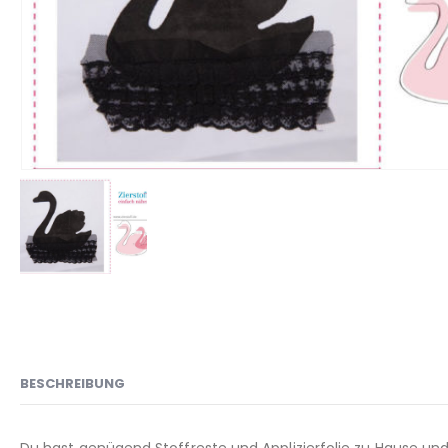
BESCHREIBUNG
Du hast genügend Stoffreste und Applizierfolie zu Hause und