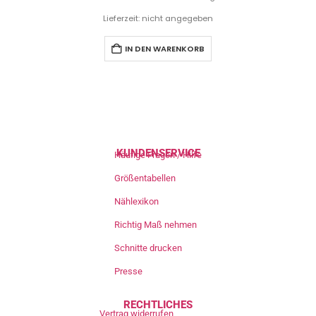
Lieferzeit: nicht angegeben
IN DEN WARENKORB
KUNDENSERVICE
Häufige Fragen / Hilfe
Größentabellen
Nählexikon
Richtig Maß nehmen
Schnitte drucken
Presse
RECHTLICHES
Vertrag widerrufen