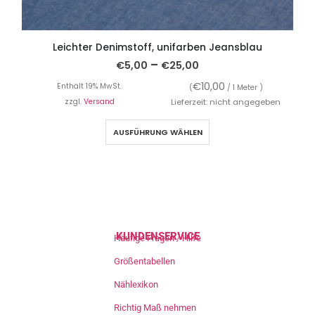
Leichter Denimstoff, unifarben Jeansblau
–
€
5,00
€
25,00
€
10,00
Enthält 19% MwSt.
(
/ 1 Meter )
zzgl.
Versand
Lieferzeit: nicht angegeben
AUSFÜHRUNG WÄHLEN
KUNDENSERVICE
Häufige Fragen / Hilfe
Größentabellen
Nählexikon
Richtig Maß nehmen