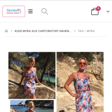
0
KLEID MYRA AUS CHIFFONSTOFF NÄHEN….
TAG -
MYRA