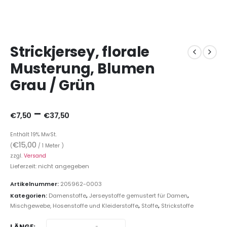
Strickjersey, florale
Musterung, Blumen
Grau / Grün
–
€
7,50
€
37,50
Enthält 19% MwSt.
€
15,00
(
/ 1 Meter )
zzgl.
Versand
Lieferzeit: nicht angegeben
Artikelnummer:
205962-0003
Kategorien:
Damenstoffe
,
Jerseystoffe gemustert für Damen
,
Mischgewebe, Hosenstoffe und Kleiderstoffe
,
Stoffe
,
Strickstoffe
LÄNGE