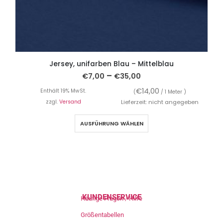
Jersey, unifarben Blau – Mittelblau
–
€
7,00
€
35,00
€
14,00
Enthält 19% MwSt.
(
/ 1 Meter )
zzgl.
Versand
Lieferzeit: nicht angegeben
AUSFÜHRUNG WÄHLEN
KUNDENSERVICE
Häufige Fragen / Hilfe
Größentabellen