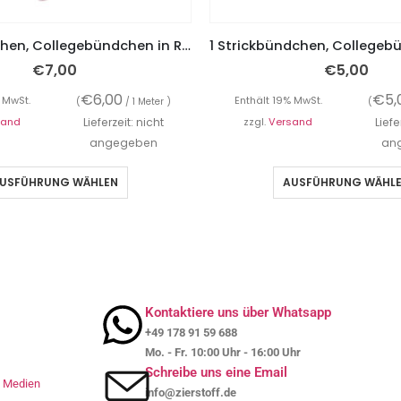
Strickbündchen, Collegebündchen in Rosa uni – 135 cm
€
7,00
€
5,00
€
6,00
€
5,
 MwSt.
Enthält 19% MwSt.
(
/ 1 Meter )
(
sand
Lieferzeit: nicht
zzgl.
Versand
Liefe
angegeben
an
USFÜHRUNG WÄHLEN
AUSFÜHRUNG WÄHL
Kontaktiere uns über Whatsapp
+49 178 91 59 688
Mo. - Fr. 10:00 Uhr - 16:00 Uhr
Schreibe uns eine Email
le Medien
info@zierstoff.de