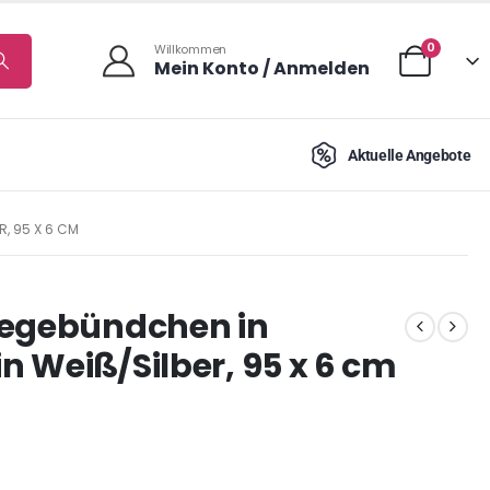
0
Willkommen
Mein Konto / Anmelden
Aktuelle Angebote
 95 X 6 CM
legebündchen in
in Weiß/Silber, 95 x 6 cm