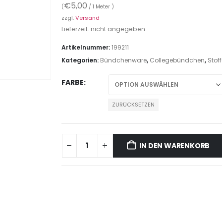
€
5,00
(
/ 1 Meter )
zzgl.
Versand
Lieferzeit: nicht angegeben
Artikelnummer:
199211
Kategorien:
Bündchenware
,
Collegebündchen
,
Stoff
FARBE
ZURÜCKSETZEN
IN DEN WARENKORB