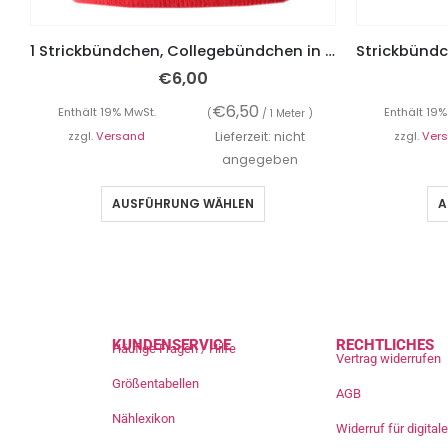
1 Strickbündchen, Collegebündchen in Marine mit Streifen in Rot/Silber/Weiß, 90 x 6 cm
€
6,00
€
6,50
Enthält 19% MwSt.
Enthält 19%
(
/ 1 Meter )
zzgl.
Versand
Lieferzeit: nicht
zzgl.
Ver
angegeben
AUSFÜHRUNG WÄHLEN
A
KUNDENSERVICE
RECHTLICHES
Häufige Fragen / Hilfe
Vertrag widerrufen
Größentabellen
AGB
Nählexikon
Widerruf für digita