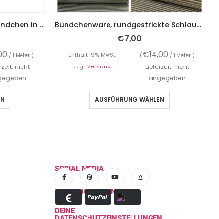
1 Strickbündchen, Collegebündchen in Marine mit Streifen in Rot/Silber/Weiß, 120 x 3,5 cm
Bündchenware, rundgestrickte Schlauchware, Ringel, ab 50 cm
€
7,00
00
€
14,00
Enthält 19% MwSt.
/ 1 Meter )
(
/ 1 Meter )
rzeit: nicht
zzgl.
Versand
Lieferzeit: nicht
gegeben
angegeben
EN
AUSFÜHRUNG WÄHLEN
SOCIAL MEDIA
ZAHLUNGSARTEN
DEINE
DATENSCHUTZEINSTELLUNGEN