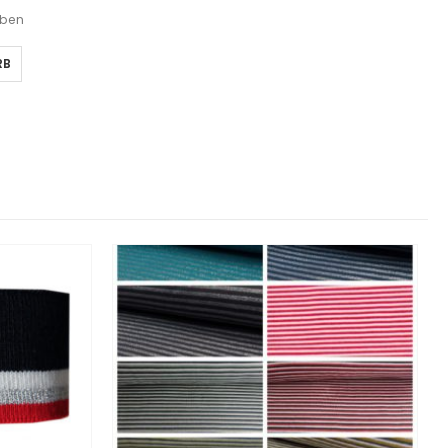
eben
RB