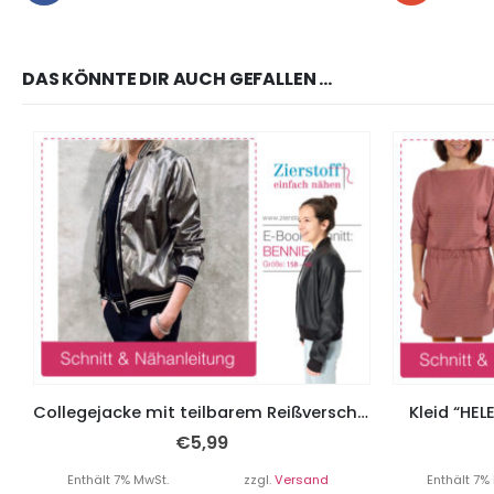
DAS KÖNNTE DIR AUCH GEFALLEN …
Collegejacke mit teilbarem Reißverschluss “Bennie”, Gr. 158 – Damengr. 46
Kleid “HEL
€
5,99
Enthält 7% MwSt.
zzgl.
Versand
Enthält 7%