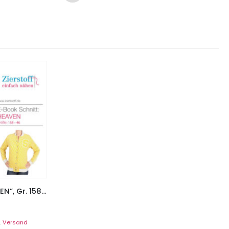
Collegejacke, Blouson “HEAVEN”, Gr. 158 – Damengr. 46
.
Versand