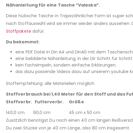
Nähanleitung für eine Tasche “Valeska”.
Diese hübsche Tasche in Trapezähnlicher Form ist super schne
nach Stoffauswahl wird sie immer wieder anders aussehen. Di
Stoffpakete
dafür.
Du bekommst:
eine PDF Datei in Din A4 und DinA0 mit dem Taschenschn
eine bebilderte Nähanleitung, in der Dir Schritt für Schritt 
kein Fachsimpeln, sondern einfache Erklärungen.
das dazu passende Videos dazu auf unserem youtube Kan
Stoffempfehlung: alle Materielien möglich
Stoffverbrauch bei 1,40 Meter für den Stoff und das Fu
Stoffverbr. Futterverbr. Größe
140,0 cm 60,0 cm 45 cm x 50 cm
Zusätzlich benötigst Du noch einen 40 cm langen Reißversc
Du zwei Stücke von je 40 cm Länge, also 80 cm insgesamt.