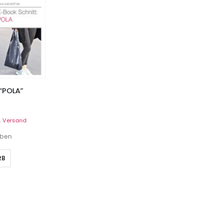
“POLA”
.
Versand
eben
RB