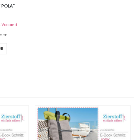
“POLA”
.
Versand
eben
RB