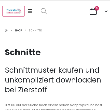
0
SHOP
SCHNITTE
Schnitte
Schnittmuster kaufen und
unkompliziert downloaden
bei Zierstoff
Bist Du auf der Suche nach einem neuen Nähprojekt und hast
keine Idee, was Du als nächstes mit deiner Nähmaschine