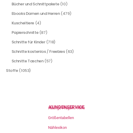
Bücher und Schnittpakete
(10)
Ebooks Damen und Herren
(479)
Kuscheltiere
(4)
Papierschnitte
(87)
Schnitte für Kinder
(718)
Schnitte kostenlos / Freebies
(63)
Schnitte Taschen
(57)
Stoffe
(1053)
KUNDENSERVICE
Häufige Fragen / Hilfe
Größentabellen
Nählexikon