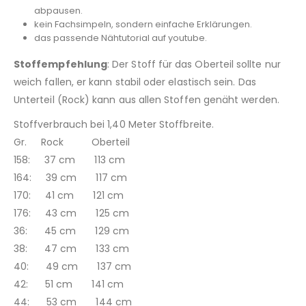
abpausen.
kein Fachsimpeln, sondern einfache Erklärungen.
das passende Nähtutorial auf youtube.
Stoffempfehlung
: Der Stoff für das Oberteil sollte nur
weich fallen, er kann stabil oder elastisch sein. Das
Unterteil (Rock) kann aus allen Stoffen genäht werden.
Stoffverbrauch bei 1,40 Meter Stoffbreite.
Gr. Rock Oberteil
158: 37 cm 113 cm
164: 39 cm 117 cm
170: 41 cm 121 cm
176: 43 cm 125 cm
36: 45 cm 129 cm
38: 47 cm 133 cm
40: 49 cm 137 cm
42: 51 cm 141 cm
44: 53 cm 144 cm