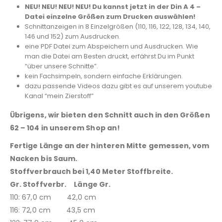
NEU! NEU! NEU! NEU! Du kannst jetzt in der Din A 4 –
Datei einzelne Größen zum Drucken auswählen!
Schnittanzeigen in 8 Einzelgrößen (110, 116, 122, 128, 134, 140,
146 und 152) zum Ausdrucken.
eine PDF Datei zum Abspeichern und Ausdrucken. Wie
man die Datei am Besten druckt, erfährst Du im Punkt
“über unsere Schnitte”.
kein Fachsimpeln, sondern einfache Erklärungen.
dazu passende Videos dazu gibt es auf unserem youtube
Kanal “mein Zierstoff”
Übrigens, wir bieten den Schnitt auch in den Größen
62 – 104 in unserem Shop an!
Fertige Länge an der hinteren Mitte gemessen, vom
Nacken bis Saum.
Stoffverbrauch bei 1,40 Meter Stoffbreite.
Gr. Stoffverbr. Länge Gr.
110: 67,0 cm 42,0 cm
116: 72,0 cm 43,5 cm