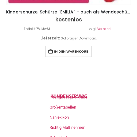
Kinderschürze, Schürze “EMILIA” – auch als Wendeschürze
kostenlos
Enthält 7% MwSt.
zzgl.
Versand
Lieferzeit:
Sofortiger Download.
IN DEN WARENKORB
KUNDENSERVICE
Häufige Fragen / Hilfe
Größentabellen
Nählexikon
Richtig Maß nehmen