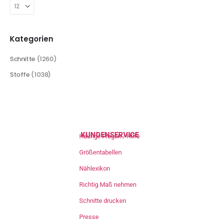
Kategorien
Schnitte
(1260)
Stoffe
(1038)
KUNDENSERVICE
Häufige Fragen / Hilfe
Größentabellen
Nählexikon
Richtig Maß nehmen
Schnitte drucken
Presse