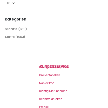
Kategorien
Schnitte
(1261)
Stoffe
(1053)
KUNDENSERVICE
Häufige Fragen / Hilfe
Größentabellen
Nählexikon
Richtig Maß nehmen
Schnitte drucken
Presse