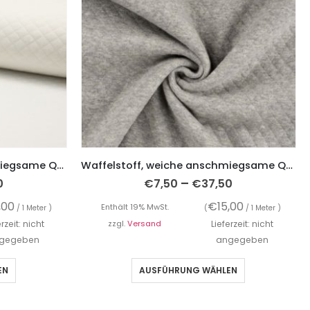
Waffelstoff, weiche anschmiegsame Qualität – Weiß
Waffelstoff, weiche anschmiegsame Qualität – helles Grau, Melangeoptik
–
0
€
7,50
€
37,50
,00
€
15,00
Enthält 19% MwSt.
/ 1 Meter )
(
/ 1 Meter )
erzeit: nicht
zzgl.
Versand
Lieferzeit: nicht
gegeben
angegeben
EN
AUSFÜHRUNG WÄHLEN