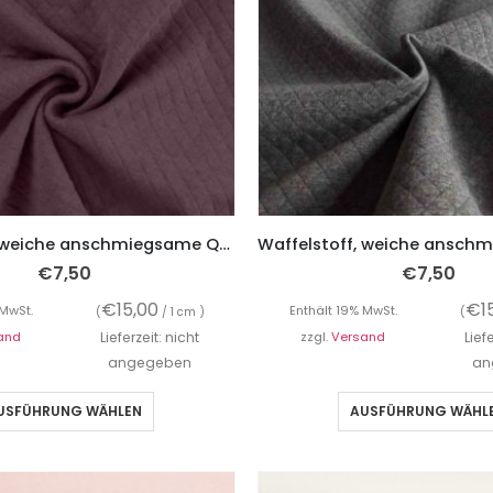
Waffelstoff, weiche anschmiegsame Qualität – Mauve
€
7,50
€
7,50
€
15,00
€
1
 MwSt.
Enthält 19% MwSt.
(
/ 1 cm )
(
and
Lieferzeit: nicht
zzgl.
Versand
Lief
angegeben
an
USFÜHRUNG WÄHLEN
AUSFÜHRUNG WÄHL