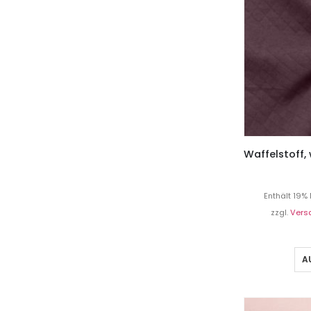
Enthält 19%
zzgl.
Vers
A