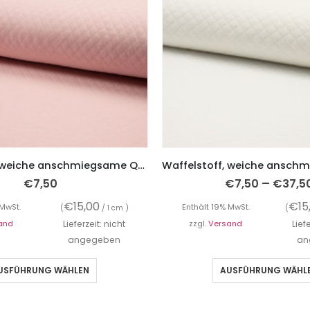
Waffelstoff, weiche anschmiegsame Qualität – Rosa
–
€
7,50
€
7,50
€
37,5
€
15,00
€
15
 MwSt.
Enthält 19% MwSt.
(
/ 1 cm )
(
and
Lieferzeit: nicht
zzgl.
Versand
Lief
angegeben
an
USFÜHRUNG WÄHLEN
AUSFÜHRUNG WÄHL