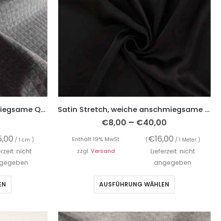
Waffelstoff, weiche anschmiegsame Qualität – Grau mit eingewebten Punkten – Neon
Satin Stretch, weiche anschmiegsame Qualität – Schwarz
–
€
8,00
€
40,00
5,00
€
16,00
Enthält 19% MwSt.
/ 1 cm )
(
/ 1 Meter )
erzeit: nicht
zzgl.
Versand
Lieferzeit: nicht
gegeben
angegeben
EN
AUSFÜHRUNG WÄHLEN