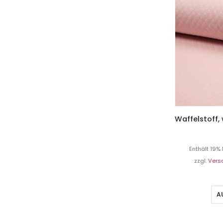
Enthält 19%
zzgl.
Vers
A