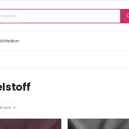
Nählexikon
lstoff