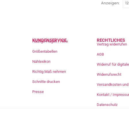
Anzeigen:
KUNDENSERVICE
RECHTLICHES
Häufige Fragen / Hilfe
Vertrag widerrufen
Größentabellen
AGB
Nählexikon
Widerruf für digita
Richtig Maß nehmen
Widerrufsrecht
Schnitte drucken
Versandkosten und 
Presse
Kontakt / Impress
Datenschutz