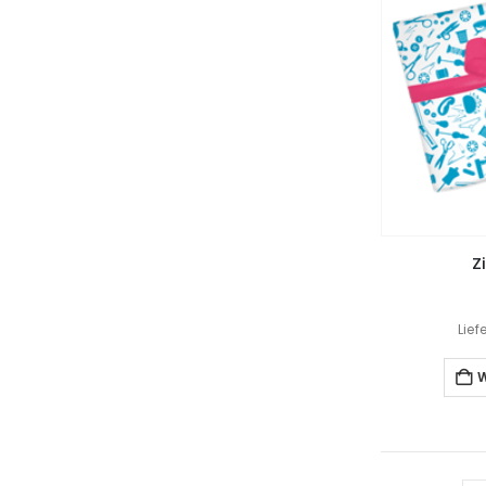
Z
Lief
W