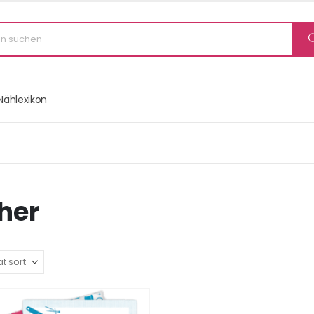
Nählexikon
her