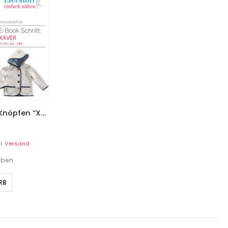
Jacke im Trachtenlook mit Knöpfen “Xaver”, Gr. 62 – 104
l.
Versand
geben
RB