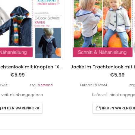
Jacke im Trachtenlook mit Knöpfen “Xaver”, Gr. 110 – 152
€
5,99
€
5,99
MwSt.
zzgl.
Versand
Enthält 7% MwSt.
zzg
erzeit: nicht angegeben
Lieferzeit: nicht ange
IN DEN WARENKORB
IN DEN WARENKO