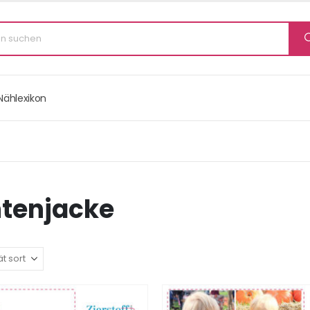
Nählexikon
htenjacke