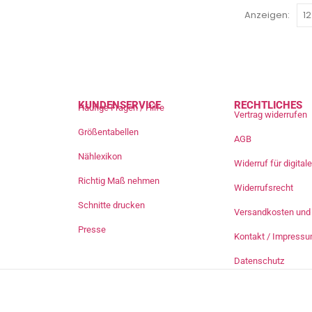
Anzeigen:
KUNDENSERVICE
RECHTLICHES
Häufige Fragen / Hilfe
Vertrag widerrufen
Größentabellen
AGB
Nählexikon
Widerruf für digita
Richtig Maß nehmen
Widerrufsrecht
Schnitte drucken
Versandkosten und 
Presse
Kontakt / Impress
Datenschutz