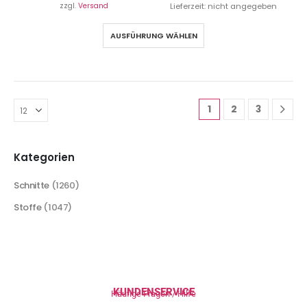
zzgl.
Versand
Lieferzeit: nicht angegeben
AUSFÜHRUNG WÄHLEN
1
2
3
Kategorien
Schnitte
(1260)
Stoffe
(1047)
KUNDENSERVICE
Häufige Fragen / Hilfe