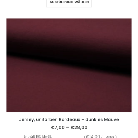
AUSFÜHRUNG WÄHLEN
Jersey, unifarben Bordeaux – dunkles Mauve
–
€
7,00
€
28,00
€
14,00
Enthält 19% MwSt.
(
/ 1 Meter )