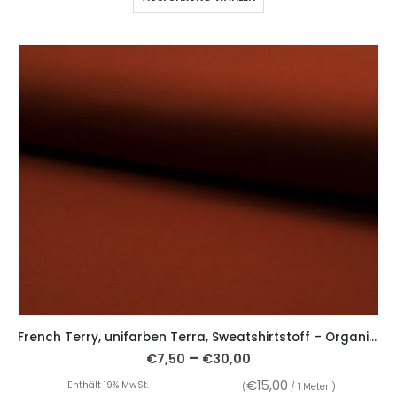
French Terry, unifarben Terra, Sweatshirtstoff – Organic Cotton
–
€
7,50
€
30,00
€
15,00
Enthält 19% MwSt.
(
/ 1 Meter )