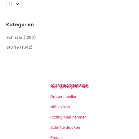
Kategorien
Schnitte
(1260)
Stoffe
(1042)
KUNDENSERVICE
Häufige Fragen / Hilfe
Größentabellen
Nählexikon
Richtig Maß nehmen
Schnitte drucken
Presse