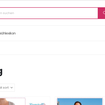
Nählexikon
g