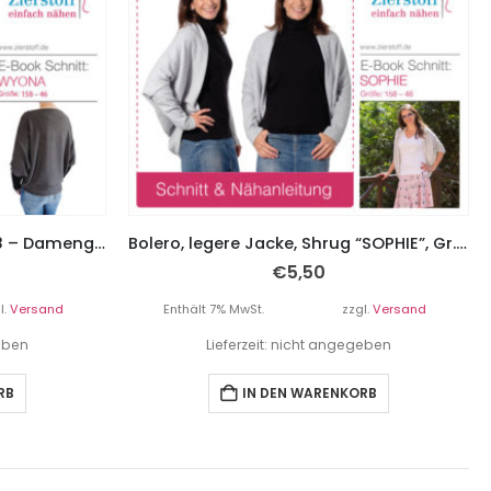
Shrug, Shirt “WYONA”, Gr. 158 – Damengr. 46
Bolero, legere Jacke, Shrug “SOPHIE”, Gr. 158 – Damengr. 46
€
5,50
l.
Versand
Enthält 7% MwSt.
zzgl.
Versand
geben
Lieferzeit: nicht angegeben
RB
IN DEN WARENKORB