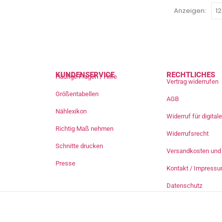
Anzeigen:
KUNDENSERVICE
RECHTLICHES
Häufige Fragen / Hilfe
Vertrag widerrufen
Größentabellen
AGB
Nählexikon
Widerruf für digita
Richtig Maß nehmen
Widerrufsrecht
Schnitte drucken
Versandkosten und 
Presse
Kontakt / Impress
Datenschutz