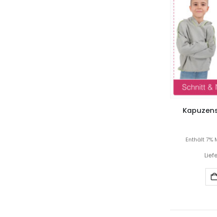
Kapuzensh
Enthält 7% 
Lief