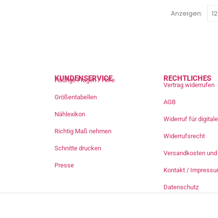
Anzeigen:
KUNDENSERVICE
RECHTLICHES
Häufige Fragen / Hilfe
Vertrag widerrufen
Größentabellen
AGB
Nählexikon
Widerruf für digita
Richtig Maß nehmen
Widerrufsrecht
Schnitte drucken
Versandkosten und 
Presse
Kontakt / Impress
Datenschutz