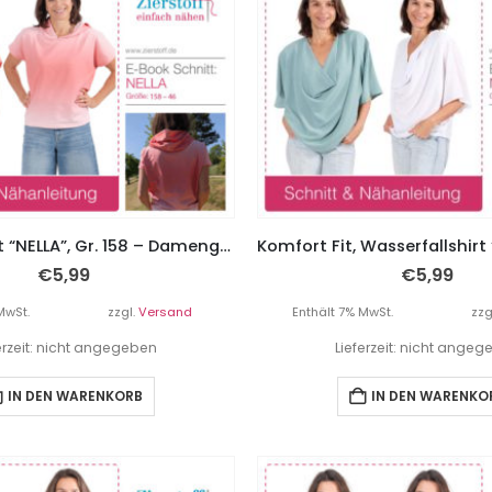
Kapuzenshirt “NELLA”, Gr. 158 – Damengr. 46
€
5,99
€
5,99
MwSt.
zzgl.
Versand
Enthält 7% MwSt.
zzg
erzeit: nicht angegeben
Lieferzeit: nicht ange
IN DEN WARENKORB
IN DEN WARENKO