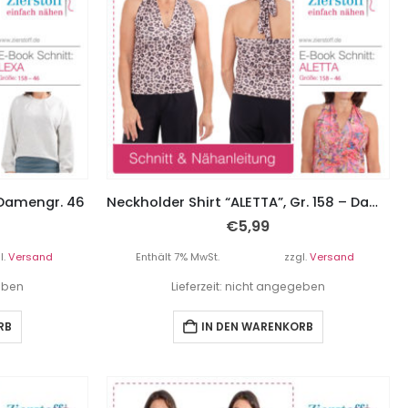
– Damengr. 46
Neckholder Shirt “ALETTA”, Gr. 158 – Damengr. 46
€
5,99
l.
Versand
Enthält 7% MwSt.
zzgl.
Versand
geben
Lieferzeit: nicht angegeben
RB
IN DEN WARENKORB