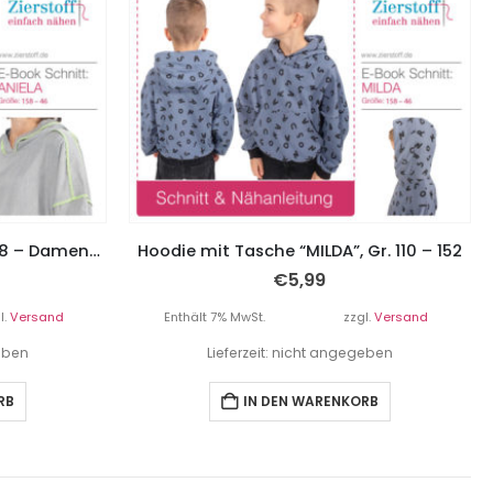
Kapuzenshirt “ANIELA”, Gr. 158 – Damengr. 46
Hoodie mit Tasche “MILDA”, Gr. 110 – 152
€
5,99
l.
Versand
Enthält 7% MwSt.
zzgl.
Versand
geben
Lieferzeit: nicht angegeben
RB
IN DEN WARENKORB