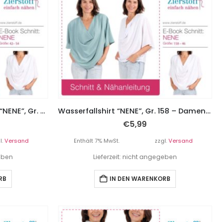
Komfort Fit, Wasserfallshirt “NENE”, Gr. 42 – 54
Wasserfallshirt “NENE”, Gr. 158 – Damengr. 46
€
5,99
l.
Versand
Enthält 7% MwSt.
zzgl.
Versand
geben
Lieferzeit: nicht angegeben
RB
IN DEN WARENKORB