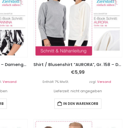
Wickelshirt “ANNINA”, Gr. 158 – Damengr. 46
Shirt / Blusenshirt “AURORA”, Gr. 158 – Damengr. 46
€
5,99
l.
Versand
Enthält 7% MwSt.
zzgl.
Versand
geben
Lieferzeit: nicht angegeben
RB
IN DEN WARENKORB