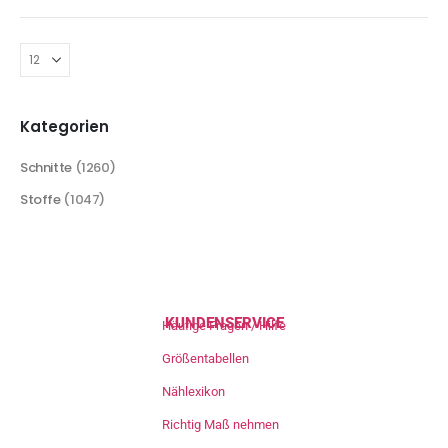
Kategorien
Schnitte
(1260)
Stoffe
(1047)
KUNDENSERVICE
Häufige Fragen / Hilfe
Größentabellen
Nählexikon
Richtig Maß nehmen