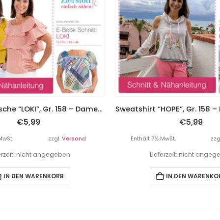
Bluse mit Rüsche “LOKI”, Gr. 158 – Damengr. 46
Sweatshirt “HOPE”, Gr. 158 
€
5,99
€
5,99
MwSt.
zzgl.
Versand
Enthält 7% MwSt.
zzg
erzeit: nicht angegeben
Lieferzeit: nicht ange
IN DEN WARENKORB
IN DEN WARENKO