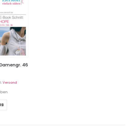
– Damengr. 46
l.
Versand
geben
RB