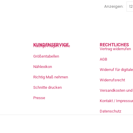
Anzeigen:
KUNDENSERVICE
RECHTLICHES
Häufige Fragen / Hilfe
Vertrag widerrufen
Größentabellen
AGB
Nählexikon
Widerruf für digita
Richtig Maß nehmen
Widerrufsrecht
Schnitte drucken
Versandkosten und 
Presse
Kontakt / Impress
Datenschutz