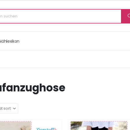
Nählexikon
afanzughose