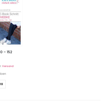
10 – 152
l.
Versand
geben
RB