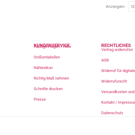
Anzeigen:
KUNDENSERVICE
RECHTLICHES
Häufige Fragen / Hilfe
Vertrag widerrufen
Größentabellen
AGB
Nählexikon
Widerruf für digita
Richtig Maß nehmen
Widerrufsrecht
Schnitte drucken
Versandkosten und 
Presse
Kontakt / Impress
Datenschutz