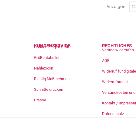
Anzeigen:
KUNDENSERVICE
RECHTLICHES
Häufige Fragen / Hilfe
Vertrag widerrufen
Größentabellen
AGB
Nählexikon
Widerruf für digita
Richtig Maß nehmen
Widerrufsrecht
Schnitte drucken
Versandkosten und 
Presse
Kontakt / Impress
Datenschutz