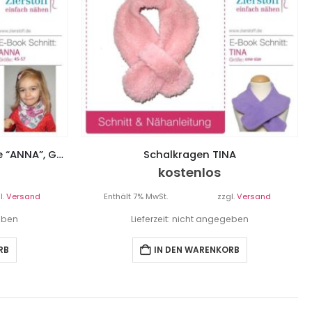
Halstuch / Schal / Halssocke “ANNA”, Gr. 45-57
Schalkragen TINA
kostenlos
l.
Versand
Enthält 7% MwSt.
zzgl.
Versand
geben
Lieferzeit: nicht angegeben
RB
IN DEN WARENKORB