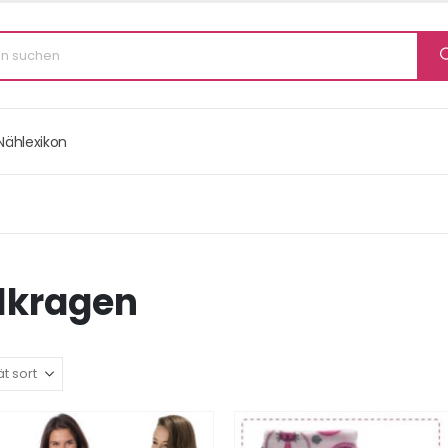
Nählexikon
lkragen