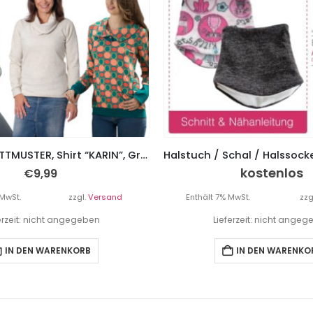
PAPIERSCHNITTMUSTER, Shirt “KARIN”, Gr. 158 – Damengr. 46
kostenlos
€
9,99
 MwSt.
zzgl.
Versand
Enthält 7% MwSt.
zzg
erzeit: nicht angegeben
Lieferzeit: nicht ange
IN DEN WARENKORB
IN DEN WARENKO