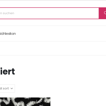
Nählexikon
iert