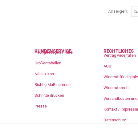
Anzeigen:
KUNDENSERVICE
RECHTLICHES
Häufige Fragen / Hilfe
Vertrag widerrufen
Größentabellen
AGB
Nählexikon
Widerruf für digita
Richtig Maß nehmen
Widerrufsrecht
Schnitte drucken
Versandkosten und 
Presse
Kontakt / Impress
Datenschutz