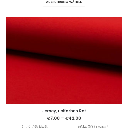
AUSFÜHRUNG WÄHLEN
Jersey, unifarben Rot
–
€
7,00
€
42,00
€
14,00
Enthält 19% MwSt.
(
/ 1 Meter )