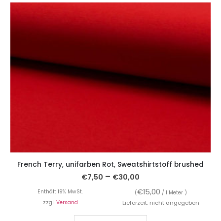
French Terry, unifarben Rot, Sweatshirtstoff brushed
–
€
7,50
€
30,00
€
15,00
Enthält 19% MwSt.
(
/ 1 Meter )
zzgl.
Versand
Lieferzeit: nicht angegeben