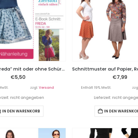
Dirndlrock “Freda” mit oder ohne Schürze – Gr. 62 – 104
€
5,50
€
7,99
MwSt.
zzgl.
Versand
Enthält 19% MwSt.
zzg
erzeit: nicht angegeben
Lieferzeit: nicht ange
IN DEN WARENKORB
IN DEN WARENKO