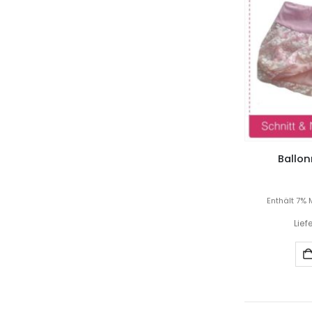
Ballonr
Enthält 7% 
Lief