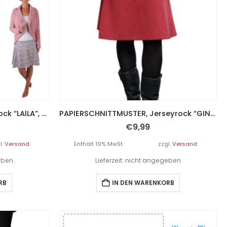
Schnittmuster auf Papier, Rock “LAILA”, Gr. 158 – Damengr. 46
PAPIERSCHNITTMUSTER, Jerseyrock “GINA”, Gr. 158 – Damengr. 46
€
9,99
l.
Versand
Enthält 19% MwSt.
zzgl.
Versand
geben
Lieferzeit: nicht angegeben
RB
IN DEN WARENKORB