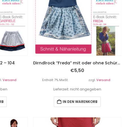
62 – 104
Dirndlrock “Freda” mit oder ohne Schürze – Gr. 110 – 152
€
5,50
l.
Versand
Enthält 7% MwSt.
zzgl.
Versand
geben
Lieferzeit: nicht angegeben
RB
IN DEN WARENKORB