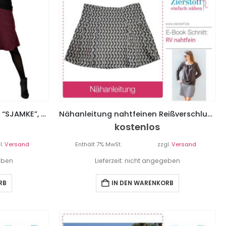
PAPIERSCHNITTMUSTER, Rock “SJAMKE”, Gr. 158 – Damengr. 46
Nähanleitung nahtfeinen Reißverschluss mit Beleg in einen Rock einnähen
kostenlos
l.
Versand
Enthält 7% MwSt.
zzgl.
Versand
geben
Lieferzeit: nicht angegeben
RB
IN DEN WARENKORB