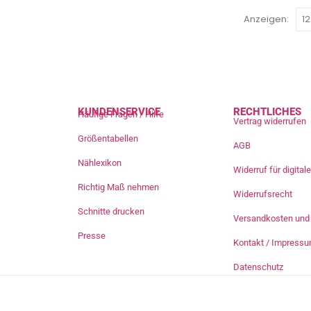
Anzeigen:
KUNDENSERVICE
RECHTLICHES
Häufige Fragen / Hilfe
Vertrag widerrufen
Größentabellen
AGB
Nählexikon
Widerruf für digita
Richtig Maß nehmen
Widerrufsrecht
Schnitte drucken
Versandkosten und 
Presse
Kontakt / Impress
Datenschutz