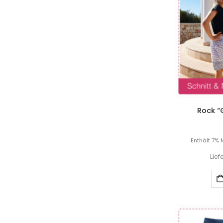
Rock “G
Enthält 7% 
Lief