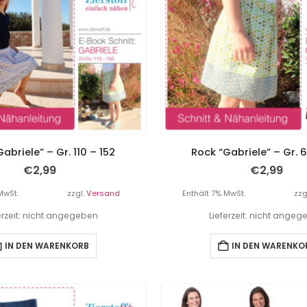
abriele” – Gr. 110 – 152
Rock “Gabriele” – Gr. 
€
2,99
€
2,99
MwSt.
zzgl.
Versand
Enthält 7% MwSt.
zzg
erzeit: nicht angegeben
Lieferzeit: nicht ange
IN DEN WARENKORB
IN DEN WARENKO