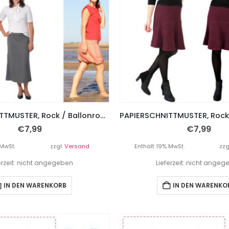
PAPIERSCHNITTMUSTER, Rock / Ballonrock “FABIENNE”, Gr. 158 bis Damengr. 46, inkl. 3 Rockvariationen
€
7,99
€
7,99
 MwSt.
zzgl.
Versand
Enthält 19% MwSt.
zzg
erzeit: nicht angegeben
Lieferzeit: nicht ange
IN DEN WARENKORB
IN DEN WARENKO