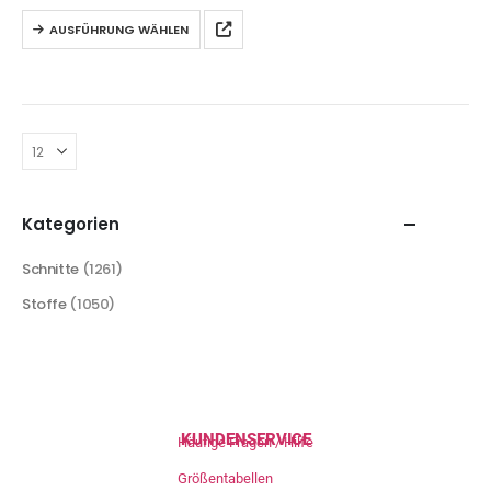
AUSFÜHRUNG WÄHLEN
Kategorien
Schnitte
(1261)
Stoffe
(1050)
KUNDENSERVICE
Häufige Fragen / Hilfe
Größentabellen