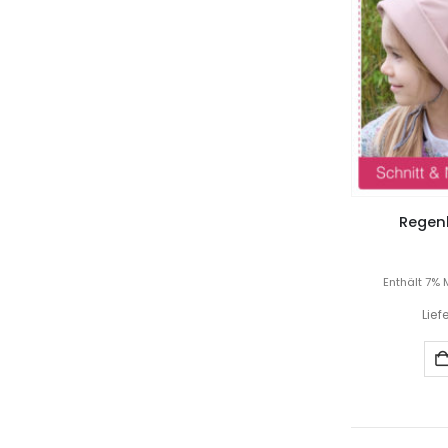
Regenh
Enthält 7% 
Lief