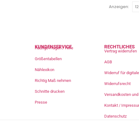
Anzeigen:
KUNDENSERVICE
RECHTLICHES
Häufige Fragen / Hilfe
Vertrag widerrufen
Größentabellen
AGB
Nählexikon
Widerruf für digita
Richtig Maß nehmen
Widerrufsrecht
Schnitte drucken
Versandkosten und 
Presse
Kontakt / Impress
Datenschutz