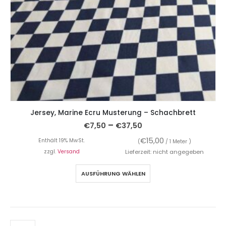
Jersey, Marine Ecru Musterung – Schachbrett
–
€
7,50
€
37,50
€
15,00
Enthält 19% MwSt.
(
/ 1 Meter )
zzgl.
Versand
Lieferzeit: nicht angegeben
AUSFÜHRUNG WÄHLEN