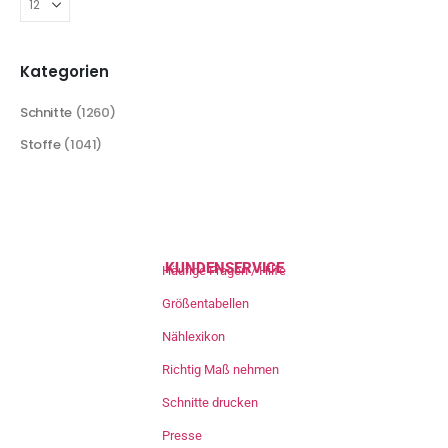
Kategorien
Schnitte
(1260)
Stoffe
(1041)
KUNDENSERVICE
Häufige Fragen / Hilfe
Größentabellen
Nählexikon
Richtig Maß nehmen
Schnitte drucken
Presse